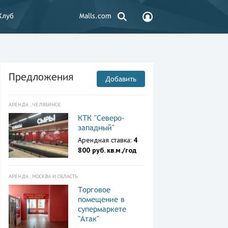
Клуб
Malls.com
Предложения
Добавить
АРЕНДА , ЧЕЛЯБИНСК
КТК "Северо-
западный"
Арендная ставка:
4
800 руб. кв.м./год
АРЕНДА , МОСКВА И ОБЛАСТЬ
Торговое
помещение в
супермаркете
"Атак"