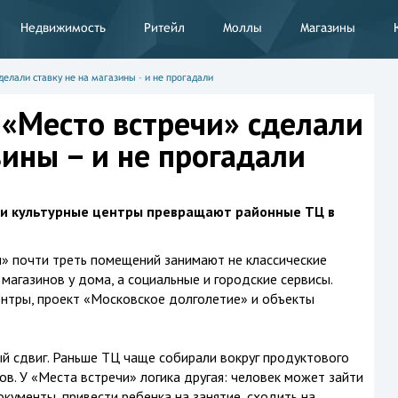
Недвижимость
Ритейл
Моллы
Магазины
елали ставку не на магазины – и не прогадали
«Место встречи» сделали
зины – и не прогадали
т и культурные центры превращают районные ТЦ в
» почти треть помещений занимают не классические
магазинов у дома, а социальные и городские сервисы.
ентры, проект «Московское долголетие» и объекты
й сдвиг. Раньше ТЦ чаще собирали вокруг продуктового
нов. У «Места встречи» логика другая: человек может зайти
окументы, привести ребенка на занятие, сходить на