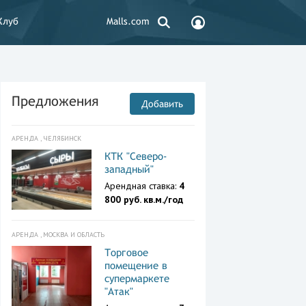
Клуб
Malls.com
Предложения
Добавить
АРЕНДА , ЧЕЛЯБИНСК
КТК "Северо-
западный"
Арендная ставка:
4
800 руб. кв.м./год
АРЕНДА , МОСКВА И ОБЛАСТЬ
Торговое
помещение в
супермаркете
"Атак"