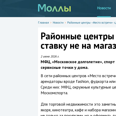
Новости
Главная
Новости
Районные центры «Место встречи» сд
Районные центры 
ставку не на мага
2 июня 2026 г.
МФЦ, «Московское долголетие», спор
сервисные точки у дома.
В сети районных центров «Место встречи
арендаторы вроде fashion, фудкорта или 
Среди них: МФЦ, окружные культурные ц
Москомспорта.
Для торговой недвижимости это заметны
якоря, кинотеатра, кафе и набора магази
не только за покупками, но и оформить д