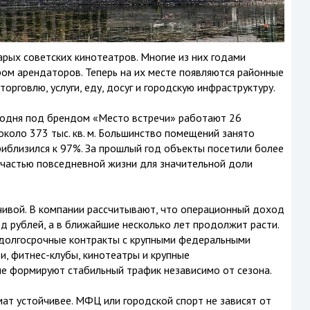
арых советских кинотеатров. Многие из них годами
ом арендаторов. Теперь на их месте появляются районные
орговлю, услуги, еду, досуг и городскую инфраструктуру.
Сегодня под брендом «Место встречи» работают 26
оло 373 тыс. кв. м. Большинство помещений занято
иблизился к 97%. За прошлый год объекты посетили более
и частью повседневной жизни для значительной доли
чивой. В компании рассчитывают, что операционный доход
д рублей, а в ближайшие несколько лет продолжит расти.
долгосрочные контракты с крупными федеральными
и, фитнес-клубы, кинотеатры и крупные
е формируют стабильный трафик независимо от сезона.
ат устойчивее. МФЦ или городской спорт не зависят от