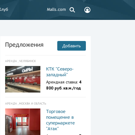
Клуб
Malls.com
Предложения
Добавить
АРЕНДА , ЧЕЛЯБИНСК
КТК "Северо-
западный"
Арендная ставка:
4
800 руб. кв.м./год
АРЕНДА , МОСКВА И ОБЛАСТЬ
Торговое
помещение в
супермаркете
"Атак"