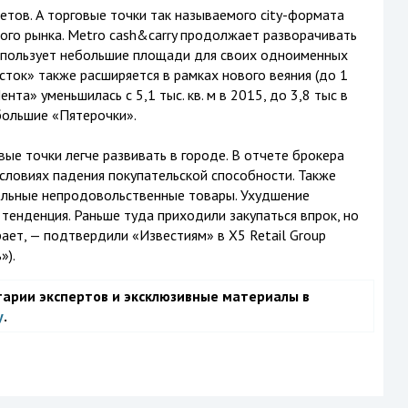
тов. А торговые точки так называемого city-формата
кого рынка. Metro cash&carry продолжает разворачивать
 использует небольшие площади для своих одноименных
есток» также расширяется в рамках нового веяния (до 1
ента» уменьшилась с 5,1 тыс. кв. м в 2015, до 3,8 тыс в
большие «Пятерочки».
ые точки легче развивать в городе. В отчете брокера
условиях падения покупательской способности. Также
ельные непродовольственные товары. Ухудшение
тенденция. Раньше туда приходили закупаться впрок, но
ает, — подтвердили «Известиям» в Х5 Retail Group
ь»).
тарии экспертов и эксклюзивные материалы в
у
.