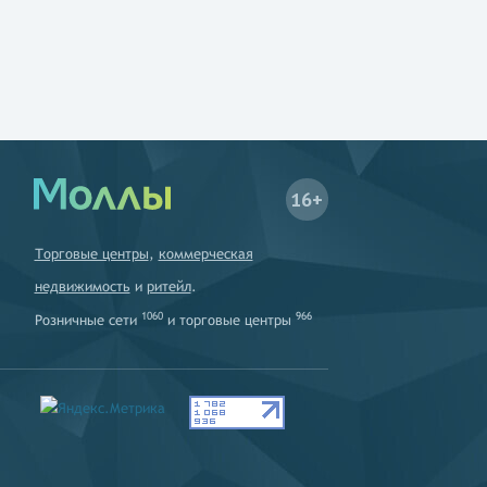
16+
Торговые центры
,
коммерческая
недвижимость
и
ритейл
.
1060
966
Розничные сети
и
торговые центры