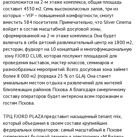
расположится на 2-м этаже комплекса, общая площадь
составит 4330 м2. Семь высококлассных залов, три из
которых – VIP – повышенной комфортности, смогут
вместить 584 посетителя. Примечательно, что Silver Cinema
войдет в состав масштабной досуговой зоны,
сформированной на 2-м этаже комплекса. Она будет
включать в себя детский развлекательный центр на 1800 м2,
ресторан, фудкорт на 10 концепций и многофункциональную
зону FJORD CLUB, которая послужит площадкой для
проведения выставок, мастер-классов, семинаров и
разнообразных мероприятий. Всего досуговая зона займет
более 8 000 м2 (порядка 25 % от GLA). Она станет
уникальным местом отдыха и развлечений для жителей
близлежащих районов Пскова. А благодаря синергичному
составу операторов будет интересна всем горожанам и
гостям Пскова.
ТРЦ FJORD PLAZA представит насыщенный tenant mix,
который объединил в своем составе крупнейших
федеральных операторов: самый масштабный в Пскове
супермаркет бытовой техники и электроники «М.Видео»,