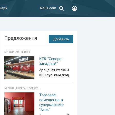
Клуб
Malls.com
Предложения
Добавить
АРЕНДА , ЧЕЛЯБИНСК
КТК "Северо-
западный"
Арендная ставка:
4
800 руб. кв.м./год
АРЕНДА , МОСКВА И ОБЛАСТЬ
Торговое
помещение в
супермаркете
"Атак"