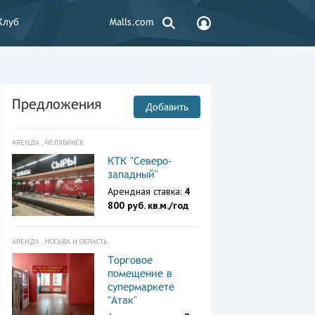
Клуб
Malls.com
Предложения
Добавить
АРЕНДА , ЧЕЛЯБИНСК
КТК "Северо-
западный"
Арендная ставка:
4
800 руб. кв.м./год
АРЕНДА , МОСКВА И ОБЛАСТЬ
Торговое
помещение в
супермаркете
"Атак"