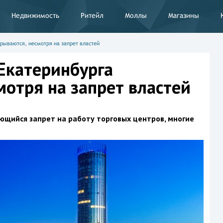
Недвижимость
Ритейл
Моллы
Магазины
рываются, несмотря на запрет властей
Екатеринбурга
мотря на запрет властей
яющийся запрет на работу торговых центров, многие