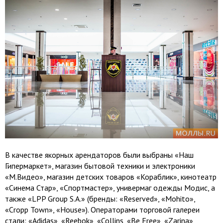
В качестве якорных арендаторов были выбраны «Наш
Гипермаркет», магазин бытовой техники и электроники
«М.Видео», магазин детских товаров «Кораблик», кинотеатр
«Синема Стар», «Спортмастер», универмаг одежды Модис, а
также «LPP Group S.A.» (бренды: «Reserved», «Mohito»,
«Cropp Town», «House»). Операторами торговой галереи
стали: «Adidas», «Reebok», «Collins, «Be Free», «Zarina»,