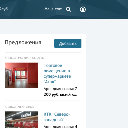
Клуб
Malls.com
Предложения
Добавить
АРЕНДА , МОСКВА И ОБЛАСТЬ
Торговое
помещение в
супермаркете
"Атак"
Арендная ставка:
7
200 руб. кв.м./год
АРЕНДА , ЧЕЛЯБИНСК
КТК "Северо-
западный"
Арендная ставка:
4