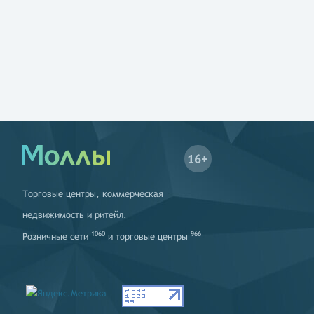
16+
Торговые центры
,
коммерческая
недвижимость
и
ритейл
.
1060
966
Розничные сети
и
торговые центры