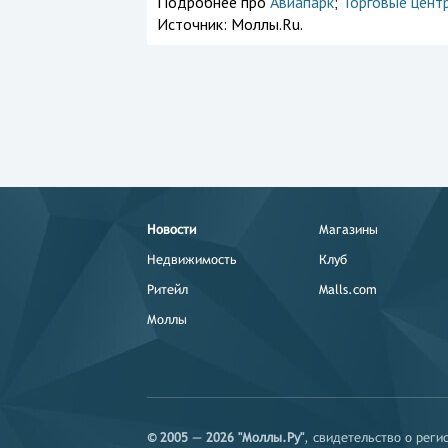
Подробнее про
Авиапарк
;
Торговые цент
Источник:
Моллы.Ru.
Новости
Магазины
Недвижимость
Клуб
Ритейл
Malls.com
Моллы
© 2005 — 2026 "Моллы.Ру"
, свидетельство о рег