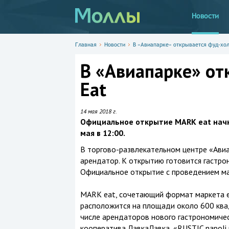
Новости
Главная
Новости
В «Авиапарке» открывается фуд-хол
В «Авиапарке» от
Eat
14 мая 2018 г.
Официальное открытие MARK eat начне
мая в 12:00.
В торгово-развлекательном центре «Ави
арендатор. К открытию готовится гастр
Официальное открытие с проведением ма
MARK eat, сочетающий формат маркета е
расположится на площади около 600 ква
числе арендаторов нового гастрономиче
кооператива ЛавкаЛавка, «RUSTIC napoli 