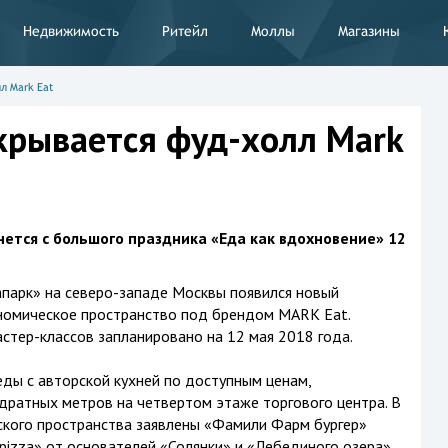
Недвижимость
Ритейл
Моллы
Магазины
л Mark Eat
крывается фуд-холл Mark
тся с большого праздника «Еда как вдохновение» 12
апарк» на северо-западе Москвы появился новый
ономическое пространство под брендом MARK Eat.
стер-классов запланировано на 12 мая 2018 года.
ды с авторской кухней по доступным ценам,
дратных метров на четвертом этаже торгового центра. В
ского пространства заявлены «Фамили Фарм бургер»
pizza» от основателей «Солянки» и «Лебединого озера»,