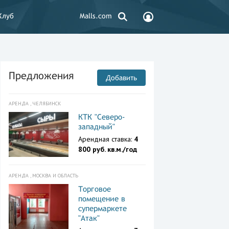
Клуб
Malls.com
Предложения
Добавить
АРЕНДА , ЧЕЛЯБИНСК
КТК "Северо-
западный"
Арендная ставка:
4
800 руб. кв.м./год
АРЕНДА , МОСКВА И ОБЛАСТЬ
Торговое
помещение в
супермаркете
"Атак"