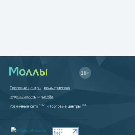
16+
Торговые центры
,
коммерческая
недвижимость
и
ритейл
.
1060
966
Розничные сети
и
торговые центры