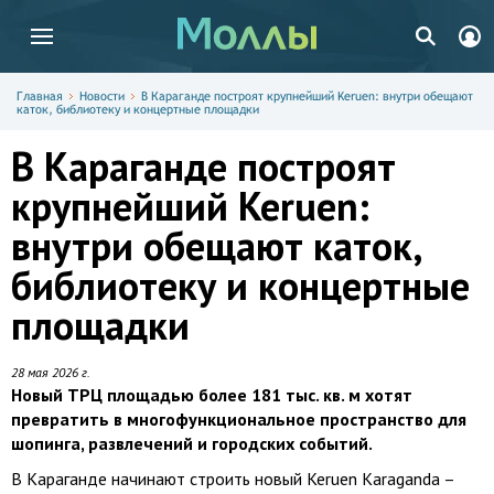
Главная
Новости
В Караганде построят крупнейший Keruen: внутри обещают
каток, библиотеку и концертные площадки
В Караганде построят
крупнейший Keruen:
внутри обещают каток,
библиотеку и концертные
площадки
28 мая 2026 г.
Новый ТРЦ площадью более 181 тыс. кв. м хотят
превратить в многофункциональное пространство для
шопинга, развлечений и городских событий.
В Караганде начинают строить новый Keruen Karaganda –