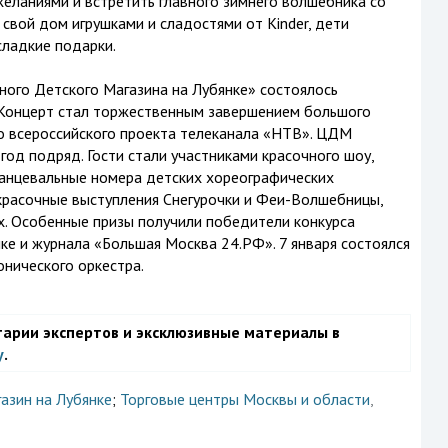
еланиями и встретить главного зимнего волшебника со
 свой дом игрушками и сладостями от Kinder, дети
сладкие подарки.
ного Детского Магазина на Лубянке» состоялось
 Концерт стал торжественным завершением большого
 всероссийского проекта телеканала «НТВ». ЦДМ
од подряд. Гости стали участниками красочного шоу,
танцевальные номера детских хореографических
красочные выступления Снегурочки и Феи-Волшебницы,
ах. Особенные призы получили победители конкурса
е и журнала «Большая Москва 24.РФ». 7 января состоялся
нического оркестра.
тарии экспертов и эксклюзивные материалы в
у
.
азин на Лубянке
;
Торговые центры Москвы и области
,