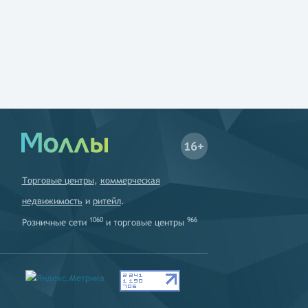
16+
Торговые центры
,
коммерческая
недвижимость
и
ритейл
.
1060
966
Розничные сети
и
торговые центры