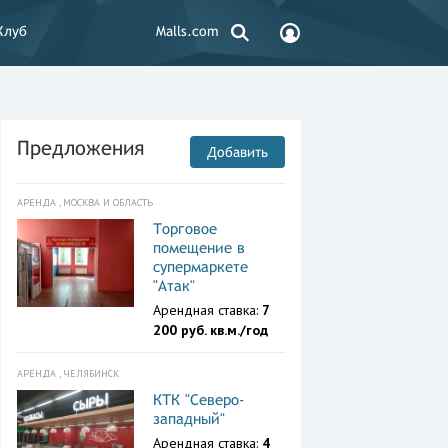
Клуб
Malls.com
Предложения
Добавить
АРЕНДА , МОСКВА И ОБЛАСТЬ
Торговое
помещение в
супермаркете
"Атак"
Арендная ставка:
7
200 руб. кв.м./год
АРЕНДА , ЧЕЛЯБИНСК
КТК "Северо-
западный"
Арендная ставка:
4