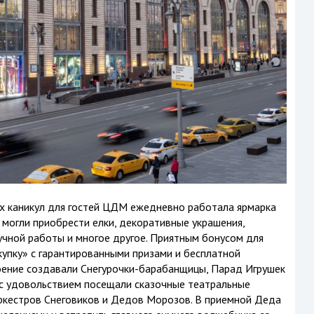
их каникул для гостей ЦДМ ежедневно работала ярмарка
могли приобрести елки, декоративные украшения,
учной работы и многое другое. Приятным бонусом для
купку» с гарантированными призами и бесплатной
оение создавали Снегурочки-барабанщицы, Парад Игрушек
 с удовольствием посещали сказочные театральные
ркестров Снеговиков и Дедов Морозов. В приемной Деда