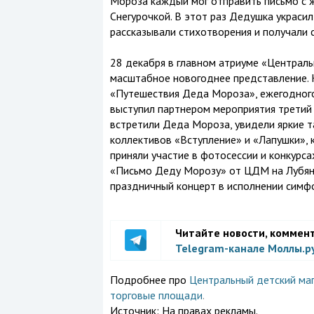
Мороза каждый мог отправить письмо с ж
Снегурочкой. В этот раз Дедушка украсил
рассказывали стихотворения и получали 
28 декабря в главном атриуме «Централь
масштабное новогоднее представление.
«Путешествия Деда Мороза», ежегодного
выступил партнером мероприятия третий г
встретили Деда Мороза, увидели яркие 
коллективов «Вступление» и «Лапушки», 
приняли участие в фотосессии и конкурс
«Письмо Деду Морозу» от ЦДМ на Лубянк
праздничный концерт в исполнении симфо
Читайте новости, коммен
Telegram-канале Моллы.р
Подробнее про
Центральный детский маг
торговые площади
.
Источник:
На правах рекламы.