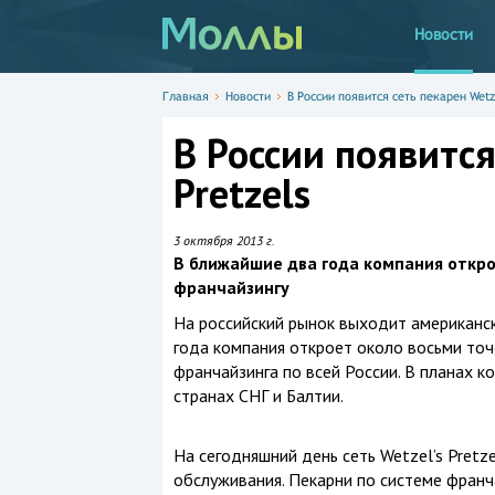
Новости
Главная
Новости
В России появится сеть пекарен Wetzel
В России появится
Pretzels
3 октября 2013 г.
В ближайшие два года компания открое
франчайзингу
На российский рынок выходит американска
года компания откроет около восьми точе
франчайзинга по всей России. В планах к
странах СНГ и Балтии.
На сегодняшний день сеть Wetzel’s Pret
обслуживания. Пекарни по системе франч