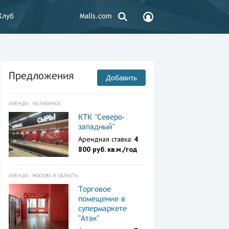
Клуб
Malls.com
Предложения
Добавить
АРЕНДА , ЧЕЛЯБИНСК
КТК "Северо-
западный"
Арендная ставка:
4
800 руб. кв.м./год
АРЕНДА , МОСКВА И ОБЛАСТЬ
Торговое
помещение в
супермаркете
"Атак"