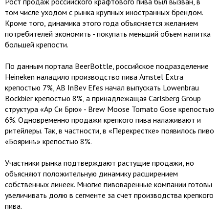
Рост продаж российского крафтового пива был вызван, в
том числе уходом с рынка крупных иностранных брендом.
Кроме того, динамика этого года объясняется желанием
потребителей экономить - покупать меньший объем напитка
большей крепости.
По данным портала BeerBottle, российское подразделение
Heineken наладило производство пива Amstel Extra
крепостью 7%, AB InBev Efes начал выпускать Lowenbrau
Bockbier крепостью 8%, а принадлежащая Carlsberg Group
структура «Ар Си Брю» - Brew Moose Tomato Gose крепостью
6%. Одновременно продажи крепкого пива налаживают и
ритейлеры. Так, в частности, в «Перекрестке» появилось пиво
«Бояринъ» крепостью 8%.
Участники рынка подтверждают растущие продажи, но
объясняют положительную динамику расширением
собственных линеек. Многие пивоваренные компании готовы
увеличивать долю в сегменте за счет производства крепкого
пива.