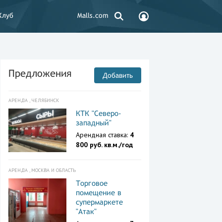
Клуб
Malls.com
Предложения
Добавить
АРЕНДА , ЧЕЛЯБИНСК
КТК "Северо-
западный"
Арендная ставка:
4
800 руб. кв.м./год
АРЕНДА , МОСКВА И ОБЛАСТЬ
Торговое
помещение в
супермаркете
"Атак"