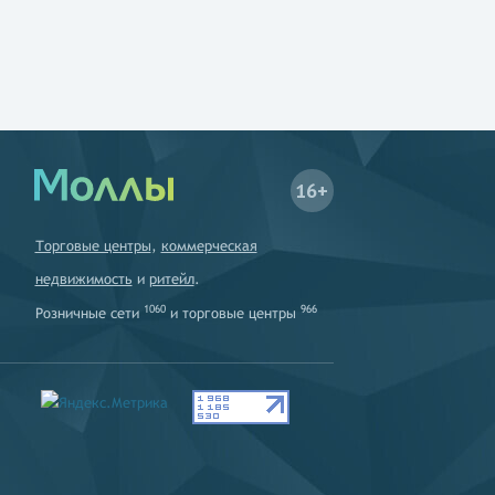
16+
Торговые центры
,
коммерческая
недвижимость
и
ритейл
.
1060
966
Розничные сети
и
торговые центры