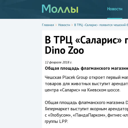
Новости
Главная
Новости
В ТРЦ «Саларис» появится чешский б
В ТРЦ «Саларис» 
Dino Zoo
12 февраля 2018 г.
Общая площадь флагманского магазина 
Чешская Placek Group откроет первый маг
товаров для животных выступит арендат
центра «Саларис» на Киевском шоссе.
Общая площадь флагманского магазина D
Гипермаркет выступит якорным арендато
с «Глобусом», «ПандаПарком», фитнес-кл
группы LPP.