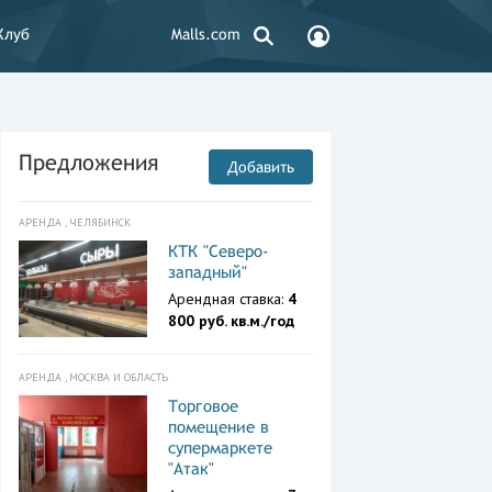
Клуб
Malls.com
Предложения
Добавить
АРЕНДА , ЧЕЛЯБИНСК
КТК "Северо-
западный"
Арендная ставка:
4
800 руб. кв.м./год
АРЕНДА , МОСКВА И ОБЛАСТЬ
Торговое
помещение в
супермаркете
"Атак"