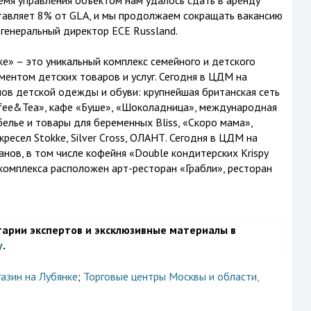
ремя управления объектом нам удалось сдать в аренду
авляет 8% от GLA, и мы продолжаем сокращать вакансию
 генеральный директор ECE Russland.
е» – это уникальный комплекс семейного и детского
ментом детских товаров и услуг. Сегодня в ЦДМ на
ов детской одежды и обуви: крупнейшая британская сеть
ffee&Tea», кафе «Буше», «Шоколадница», международная
белье и товары для беременных Bliss, «Скоро мама»,
ресел Stokke, Silver Cross, ОЛАНТ. Сегодня в ЦДМ на
нов, в том числе кофейня «Double кондитерских Krispy
 комплекса расположен арт-ресторан «Грабли», ресторан
тарии экспертов и эксклюзивные материалы в
у
.
азин на Лубянке
;
Торговые центры Москвы и области
,