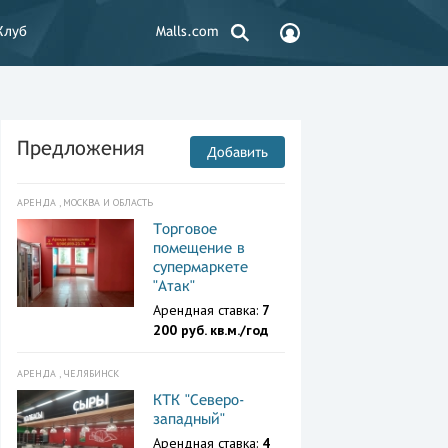
Клуб
Malls.com
Предложения
Добавить
АРЕНДА , МОСКВА И ОБЛАСТЬ
Торговое
помещение в
супермаркете
"Атак"
Арендная ставка:
7
200 руб. кв.м./год
АРЕНДА , ЧЕЛЯБИНСК
КТК "Северо-
западный"
Арендная ставка:
4