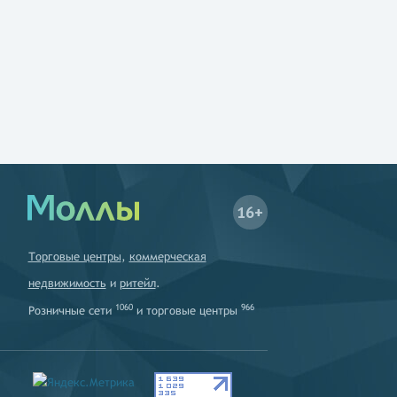
16+
Торговые центры
,
коммерческая
недвижимость
и
ритейл
.
1060
966
Розничные сети
и
торговые центры