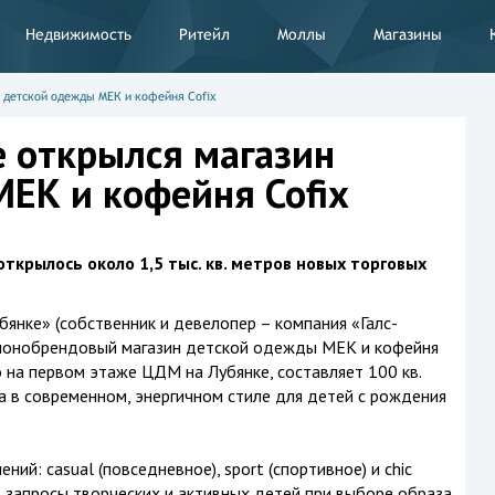
Недвижимость
Ритейл
Моллы
Магазины
 детской одежды МЕК и кофейня Cofix
 открылся магазин
ЕК и кофейня Cofix
ткрылось около 1,5 тыс. кв. метров новых торговых
янке» (собственник и девелопер – компания «Галс-
 монобрендовый магазин детской одежды МЕК и кофейня
 на первом этаже ЦДМ на Лубянке, составляет 100 кв.
а в современном, энергичном стиле для детей с рождения
ний: casual (повседневное), sport (спортивное) и chic
ь запросы творческих и активных детей при выборе образа