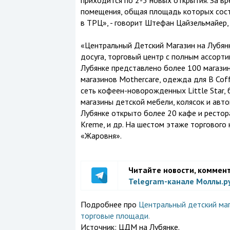
приходится по 2-3 новых открытия. За в
помещения, общая площадь которых сост
в ТРЦ», - говорит Штефан Цайзельмайер,
«Центральный Детский Магазин на Лубянк
досуга, торговый центр с полным ассорти
Лубянке представлено более 100 магазин
магазинов Mothercare, одежда для B Co
сеть кофеен-новорожденных Little Star, 
магазины детской мебели, колясок и авток
Лубянке открыто более 20 кафе и рестора
Kreme, и др. На шестом этаже торгового
«Жаровня».
Читайте новости, коммен
Telegram-канале Моллы.р
Подробнее про
Центральный детский маг
торговые площади
.
Источник:
ЦДМ на Лубянке.