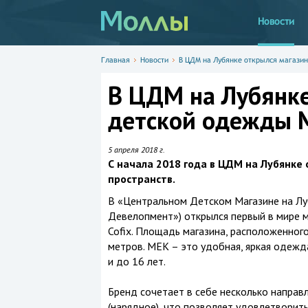
Новости
Главная
Новости
В ЦДМ на Лубянке открылся магазин
В ЦДМ на Лубянке
детской одежды М
5 апреля 2018 г.
С начала 2018 года в ЦДМ на Лубянке о
пространств.
В «Центральном Детском Магазине на Луб
Девелопмент») открылся первый в мире
Cofix. Площадь магазина, расположенного
метров. МЕК – это удобная, яркая одежд
и до 16 лет.
Бренд сочетает в себе несколько направле
(нарядное), что позволяет удовлетворит