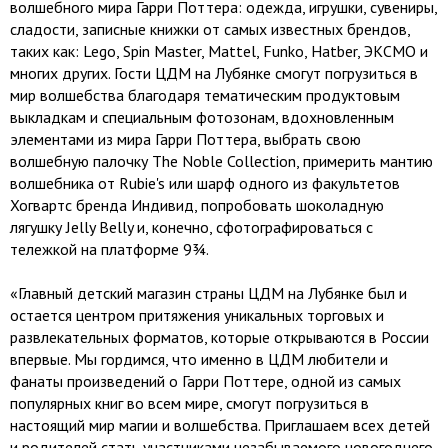
волшебного мира Гарри Поттера: одежда, игрушки, сувениры,
сладости, записные книжки от самых известных брендов,
таких как: Lego, Spin Master, Mattel, Funko, Hatber, ЭКСМО и
многих других. Гости ЦДМ на Лубянке смогут погрузиться в
мир волшебства благодаря тематическим продуктовым
выкладкам и специальным фотозонам, вдохновленным
элементами из мира Гарри Поттера, выбрать свою
волшебную палочку The Noble Collection, примерить мантию
волшебника от Rubie's или шарф одного из факультетов
Хогвартс бренда Индивид, попробовать шоколадную
лягушку Jelly Belly и, конечно, сфотографироваться с
тележкой на платформе 9¾.
«Главный детский магазин страны ЦДМ на Лубянке был и
остается центром притяжения уникальных торговых и
развлекательных форматов, которые открываются в России
впервые. Мы гордимся, что именно в ЦДМ любители и
фанаты произведений о Гарри Поттере, одной из самых
популярных книг во всем мире, смогут погрузиться в
настоящий мир магии и волшебства. Приглашаем всех детей
и родителей стать участниками незабываемого новогоднего