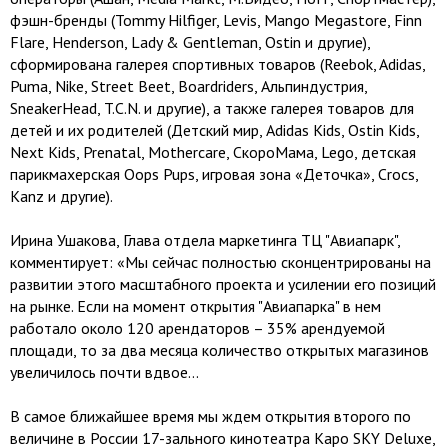
фэшн-бренды (Tommy Hilfiger, Levis, Mango Megastore, Finn
Flare, Henderson, Lady & Gentleman, Ostin и другие),
сформирована галерея спортивных товаров (Reebok, Adidas,
Puma, Nike, Street Beet, Boardriders, Альпиндустрия,
SneakerHead, T.C.N. и другие), а также галерея товаров для
детей и их родителей (Детский мир, Adidas Kids, Ostin Kids,
Next Kids, Prenatal, Mothercare, СкороМама, Lego, детская
парикмахерская Oops Pups, игровая зона «Деточка», Crocs,
Kanz и другие).
Ирина Ушакова, Глава отдела маркетинга ТЦ "Авиапарк",
комментирует: «Мы сейчас полностью сконцентрированы на
развитии этого масштабного проекта и усилении его позиций
на рынке. Если на момент открытия "Авиапарка" в нем
работало около 120 арендаторов – 35% арендуемой
площади, то за два месяца количество открытых магазинов
увеличилось почти вдвое...
В самое ближайшее время мы ждем открытия второго по
величине в России 17-зального кинотеатра Каро SKY Deluxe,