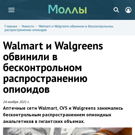
Главная
Новости
Walmart и Walgreens обвинили в бесконтрольном
распространению опиоидов
Walmart и Walgreens
обвинили в
бесконтрольном
распространению
опиоидов
24 ноября 2021 г.
Аптечные сети Walmart, CVS и Walgreens занимались
бесконтрольным распространением опиоидных
анальгетиков в гигантских объемах.