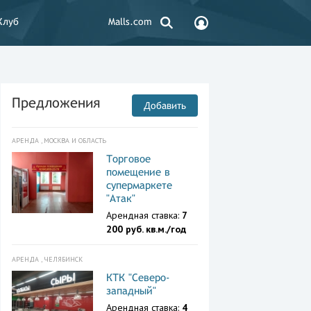
Клуб
Malls.com
Предложения
Добавить
АРЕНДА , МОСКВА И ОБЛАСТЬ
Торговое
помещение в
супермаркете
"Атак"
Арендная ставка:
7
200 руб. кв.м./год
АРЕНДА , ЧЕЛЯБИНСК
КТК "Северо-
западный"
Арендная ставка:
4