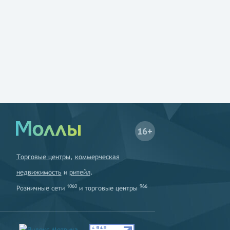
16+
Торговые центры
,
коммерческая
недвижимость
и
ритейл
.
1060
966
Розничные сети
и
торговые центры