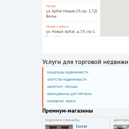
Москва
ул. Арбат Новый,19,стр. 1,ТД
Весна
Москва и область
ул. Новый Арбат, д.19, стр.1.
BoscoVesna
Москва
Новинский бул.,8,ТЦ Lotte
Plaza,эт. 1
Услуги для торговой недвижи
Москва
улица Земляной Вал,33
ВЛАДЕЛЬЦЫ НЕДВИЖИМОСТИ
АГЕНТСТВА НЕДВИЖИМОСТИ
Московская область
Красногорск,Международная
МАРКЕТИНГ, РЕКЛАМА
улица,8,ТЦ Крокус Сити Молл
ОБОРУДОВАНИЕ ДЛЯ ТОРГОВЛИ
ОСВЕЩЕНИЕ, МЕБЕЛЬ
Нижний Новгород
ул. Алексеевская,10/16,ТОЦ
Премиум-магазины
Лобачевский Plaza,эт. 1
ПОДАРКИ И СУВЕНИРЫ
ЦИФРОВАЯ
Санкт-Петербург
Corsar
П.С.,Большой просп.,34/36