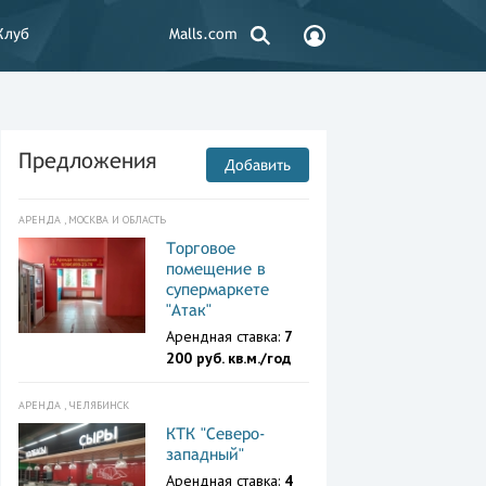
Клуб
Malls.com
Предложения
Добавить
АРЕНДА , МОСКВА И ОБЛАСТЬ
Торговое
помещение в
супермаркете
"Атак"
Арендная ставка:
7
200 руб. кв.м./год
АРЕНДА , ЧЕЛЯБИНСК
КТК "Северо-
западный"
Арендная ставка:
4