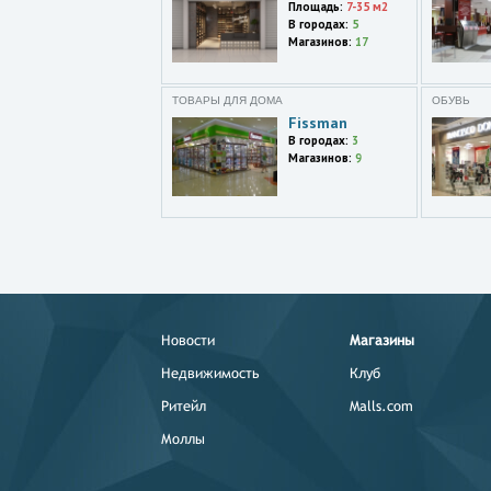
Площадь:
7-35 м2
В городах:
5
Казань
Магазинов:
17
ул. Чернышевского,21,эт. 1
Самара
ТОВАРЫ ДЛЯ ДОМА
ОБУВЬ
ул. Куйбышева,133
Fissman
В городах:
3
Пермь
Магазинов:
9
ул. Газеты Звезда,24
Красноярск
проспект Мира,112
Новости
Магазины
Недвижимость
Клуб
Ритейл
Malls.com
Моллы