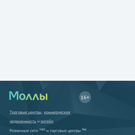
16+
Торговые центры
,
коммерческая
недвижимость
и
ритейл
.
1060
966
Розничные сети
и
торговые центры