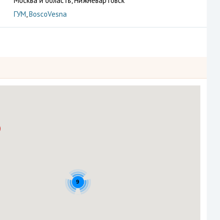
Москва и область, Нижневартовск
ГУМ
,
BoscoVesna
9