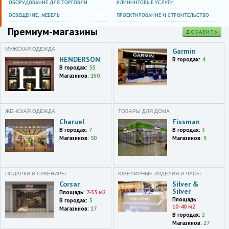
ОБОРУДОВАНИЕ ДЛЯ ТОРГОВЛИ
КЛИНИНГОВЫЕ УСЛУГИ
ул. Генерала Белова,35
ОСВЕЩЕНИЕ, МЕБЕЛЬ
ПРОЕКТИРОВАНИЕ И СТРОИТЕЛЬСТВО
Москва
Премиум-магазины
МКАД,41-й километр,с1
ДОБАВИТЬ
МУЖСКАЯ ОДЕЖДА
Москва
Garmin
МКАД,24-й км,1,корп.3,ТК
HENDERSON
В городах:
4
Твой дом,эт. 2
В городах:
55
Магазинов:
160
Москва и область
24 км МКАД
Vegas Каширское шоссе
ЖЕНСКАЯ ОДЕЖДА
ТОВАРЫ ДЛЯ ДОМА
Charuel
Fissman
Московская обл.
Мытищи г.,Олимпийский
В городах:
7
В городах:
3
просп.,29,ТЦ Формат
Магазинов:
50
Магазинов:
9
Московская обл.
Химки г.,ул. Бутаково,4,МТК
Гранд
ПОДАРКИ И СУВЕНИРЫ
ЮВЕЛИРНЫЕ ИЗДЕЛИЯ И ЧАСЫ
Corsar
Silver &
Silver
Площадь:
7-35 м2
Москва
Площадь:
МКАД,66-й километр,66-й
В городах:
5
10-40 м2
Магазинов:
17
км,корп.2,ТЦ Крокус-
В городах:
2
Мебель,эт. 2
Магазинов:
27