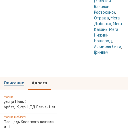
(Золотой
Вавилон
Ростокино)
,
Отрада
,
Мега
Дыбенко
,
Мега
Казань
,
Мега
Нижний
Новгород
,
Афимолл Сити
,
Гринвич
Описание
Адреса
Москва
улица Новый
Арбат,19,стр.1,ТД Весна,-1 эт.
Москва и область
Площадь Киевского вокзала,
д. 1.