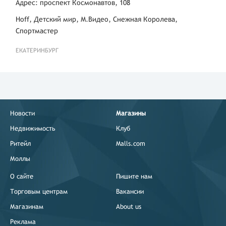
Адрес: проспект Космонавтов, 108
Республика Марий Эл
город Йошкар-Ола,улица
Hoff, Детский мир, М.Видео, Снежная Королева,
Комсомольская,118,МЦ
Спортмастер
Интерьер Центр,эт. 2
ЕКАТЕРИНБУРГ
Уфа
ул. Ленина,9/11
Уфа
ул. Заки Валиди,65
Уфа
ул. Цюрупы,42
Новости
Магазины
Недвижимость
Клуб
Республика Башкортостан
город Уфа,улица
Ритейл
Malls.com
Революционная,78
Моллы
Уфа
ул. Революционная,221
О сайте
Пишите нам
Торговым центрам
Вакансии
Республика Башкортостан
город Уфа,Комсомольская
Магазинам
About us
улица,16/1
Реклама