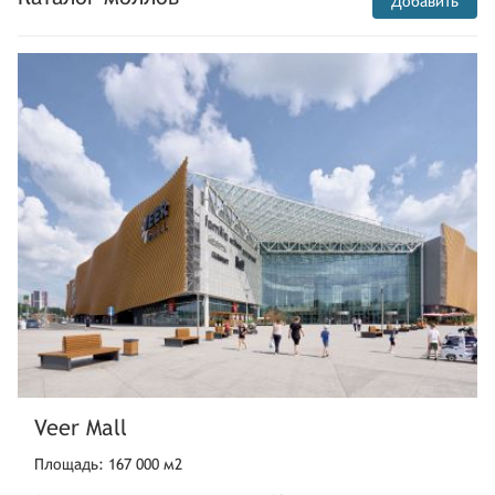
Добавить
дер.,Новорижское ш.,26 км
стр 1,ТЦ Твой Дом
Санкт-Петербург
Мурманское шоссе,12-й
километр,ТЦ МЕГА Дыбенко
Санкт-Петербург
Лиговский проспект, д. 30А.
Галерея
Санкт-Петербург
Лиговский проспект,30,ТЦ
Галерея,эт. 1
Санкт-Петербург
Лиговский проспект,30,ТЦ
Галерея,эт. 1
Санкт-Петербург
просп. Энгельса,154
Veer Mall
Санкт-Петербург
проспект
Площадь: 167 000 м2
Авиаконструкторов,27к1