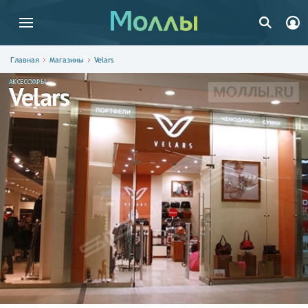
Главная
Магазины
Velars
АКСЕССУАРЫ
Velars