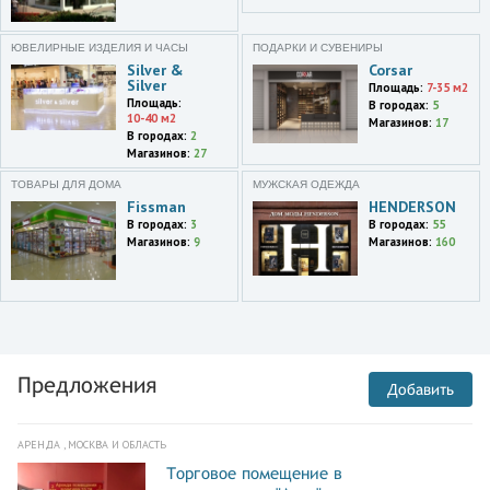
ул. Мичуринский
проспект,Олимпийская
ЮВЕЛИРНЫЕ ИЗДЕЛИЯ И ЧАСЫ
деревня,3,корп.1,ТРЦ
ПОДАРКИ И СУВЕНИРЫ
Silver &
Corsar
Фестиваль
Silver
Площадь:
7-35 м2
Площадь:
В городах:
5
Москва
10-40 м2
Магазинов:
17
Дмитровское ш.,163а,ТЦ Рио
В городах:
2
Магазинов:
27
Москва и область
Проектируемый проезд
ТОВАРЫ ДЛЯ ДОМА
МУЖСКАЯ ОДЕЖДА
5396, д. 15
Fissman
HENDERSON
Парк Хаус Братеево (Молл
В городах:
3
В городах:
55
Магазинов:
9
Магазинов:
160
Гэллери)
Москва
ул. 9-я Парковая,62,ТЦ
Первомайский
Москва
Бесединское шоссе,вл15,ТРЦ
Предложения
Добавить
Реал-1
Москва и область
АРЕНДА , МОСКВА И ОБЛАСТЬ
41 км МКАД
Торговое помещение в
Мега Теплый Стан