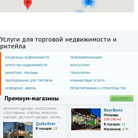
Весна
2
Москва
Багратионовский пр-д,5,ТРЦ
2
Филион
Москва и область
Услуги для торговой недвижимости и
Дмитровское шоссе, д. 89.
ритейла
XL
Москва
ВЛАДЕЛЬЦЫ НЕДВИЖИМОСТИ
ТЕЛЕКОММУНИКАЦИИ
ул. Тайнинская,9
АГЕНТСТВА НЕДВИЖИМОСТИ
КОНСАЛТИНГ
Москва
МАРКЕТИНГ, РЕКЛАМА
ТЕХНОЛОГИИ
шоссе Энтузиастов,54,стр. 4
ОБОРУДОВАНИЕ ДЛЯ ТОРГОВЛИ
КЛИНИНГОВЫЕ УСЛУГИ
Москва
ОСВЕЩЕНИЕ, МЕБЕЛЬ
ПРОЕКТИРОВАНИЕ И СТРОИТЕЛЬСТВО
ул. Покрышкина,4
Премиум-магазины
ДОБАВИТЬ
Москва и область
Мичуринский проспект,
ЖЕНСКАЯ ОДЕЖДА, АКСЕССУАРЫ,
ВкусВилл
СПОРТИВНЫЕ ТОВАРЫ, МУЖСКАЯ
Олимпийская деревня, д.3,
Площадь:
ОДЕЖДА, ДЕТСКАЯ ОДЕЖДА, ОБУВЬ
корп.1.
130-200 м2
Quiksilver
В городах:
12
Фестиваль
В городах:
13
Магазинов:
670
Москва