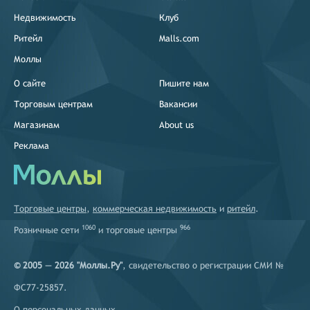
ул. Типанова,21,ТРК Питер
Недвижимость
Клуб
Санкт-Петербург
Ритейл
Malls.com
Невский просп.,85,ТК
Московского вокзала
Моллы
О сайте
Пишите нам
город Санкт-Петербург
Литейный проспект,61
Торговым центрам
Вакансии
Санкт-Петербург
Магазинам
About us
улица Ефимова,3
Реклама
Санкт-Петербург
просп. Стачек,99,литера А,ТРК
Континент
Санкт-Петербург
Торговые центры
,
коммерческая недвижимость
и
ритейл
.
Большой проспект П.С,47
1060
966
Розничные сети
и
торговые центры
Санкт-Петербург
Комендантская пл.,1,ТРК
Атмосфера
© 2005 — 2026 "Моллы.Ру"
, свидетельство о регистрации СМИ №
ФС77-25857.
Санкт-Петербург
ул. Мебельная,2,корп.3
О персональных данных
.