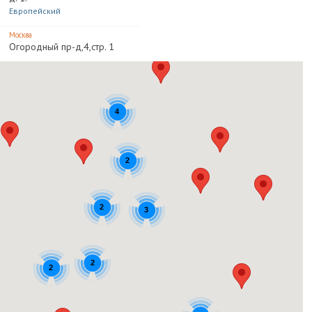
Европейский
Москва
Огородный пр-д,4,стр. 1
Москва и область
Ходынское поле, ул.
Авиаконструктора Микояна
Авиапарк
4
Москва и область
ул. Вавилова, д. 66, стр. 1.
Триумфальный
2
Москва
Сигнальный пр-д,17,ТЦ
Реал-2
2
3
Москва и область
Сигнальный проезд, д. 17.
Парк Хаус Сигнальный (Молл
2
Гэллери)
2
Москва
Алтуфьевское ш.,вл. 1,ТРЦ