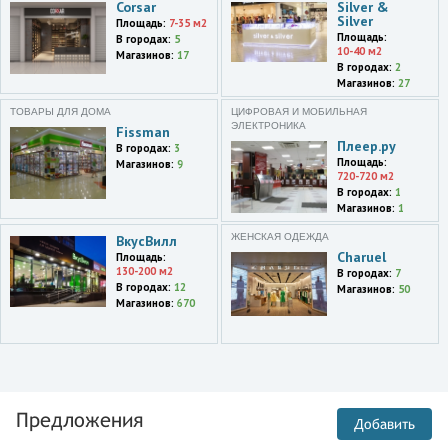
Московский,деревня
Corsar
Silver &
Silver
Лапшинка
Площадь:
7-35 м2
Площадь:
В городах:
5
10-40 м2
Магазинов:
17
Санкт-Петербург
В городах:
2
Шушары пос.,Пулковское
Магазинов:
27
ш.,60,корп.1,Outlet Pulkovo
Village
ТОВАРЫ ДЛЯ ДОМА
ЦИФРОВАЯ И МОБИЛЬНАЯ
ЭЛЕКТРОНИКА
Fissman
Плеер.ру
Санкт-Петербург
В городах:
3
Площадь:
Волковский просп.,32,Аутлет
Магазинов:
9
720-720 м2
ТЦ Радиус
В городах:
1
Магазинов:
1
Санкт-Петербург
Лиговский просп.,30а,ТЦ
ЖЕНСКАЯ ОДЕЖДА
ВкусВилл
Галерея
Charuel
Площадь:
130-200 м2
В городах:
7
В городах:
12
Санкт-Петербург
Магазинов:
50
Владимирский просп.,7
Магазинов:
670
Санкт-Петербург
Невский просп.,48
Ленинградская обл.
Бугры пос.,просп.
Предложения
Добавить
Энгельса,пересечение с
КАД,ТЦ Мега Парнас