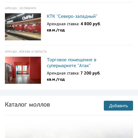
АРЕНДА , ЧЕЛЯБИНСК
Санкт-Петербург
бул. Новаторов,2А/2
КТК "Северо-западный"
Арендная ставка:
4 800 руб.
Санкт-Петербург
кв.м./год
Большой просп
Петроградской стороны,70-
72литА
АРЕНДА , МОСКВА И ОБЛАСТЬ
Санкт-Петербург
просп. Энгельса,154,ТЦ Гранд
Торговое помещение в
Каньон
супермаркете "Атак"
Арендная ставка:
7 200 руб.
Ростов-на-Дону
кв.м./год
просп. Нагибина,32/2,ТЦ
Горизонт
Краснодар
ул. Дзержинского,100,ТЦ
Каталог моллов
Добавить
Красная Площадь
Новосибирск
просп. Красный,101,ТЦ Роял
Парк