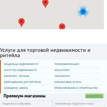
Москва и область
41 км МКАД
2
Мега Теплый Стан
Москва и область
24 км МКАД
Vegas Каширское шоссе
Московская обл.
Красногорск г.,66 км
Услуги для торговой недвижимости и
МКАД,ТЦ Вегас Сити
ритейла
Москва и область
14 км МКАД по внешней
ВЛАДЕЛЬЦЫ НЕДВИЖИМОСТИ
ТЕЛЕКОММУНИКАЦИИ
стороне
АГЕНТСТВА НЕДВИЖИМОСТИ
КОНСАЛТИНГ
Мега Белая Дача
МАРКЕТИНГ, РЕКЛАМА
ТЕХНОЛОГИИ
Московская обл.
ОБОРУДОВАНИЕ ДЛЯ ТОРГОВЛИ
КЛИНИНГОВЫЕ УСЛУГИ
Котельники г.,Новорязанское
ш.,8,Outlet Village Belaya
ОСВЕЩЕНИЕ, МЕБЕЛЬ
ПРОЕКТИРОВАНИЕ И СТРОИТЕЛЬСТВО
Dacha
Премиум-магазины
ДОБАВИТЬ
Москва
поселение
ПОДАРКИ И СУВЕНИРЫ
ЮВЕЛИРНЫЕ ИЗДЕЛИЯ И ЧАСЫ