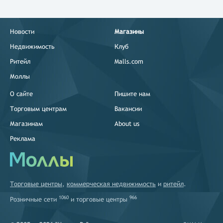
Новости
Магазины
Недвижимость
Клуб
Ритейл
Malls.com
Моллы
О сайте
Пишите нам
Торговым центрам
Вакансии
Магазинам
About us
Реклама
Торговые центры
,
коммерческая недвижимость
и
ритейл
.
1060
966
Розничные сети
и
торговые центры