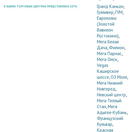
Гранд Каньон
,
В КАКИХ ТОРГОВЫХ ЦЕНТРАХ ПРЕДСТАВЛЕНА СЕТЬ:
Гулливер
,
ГУМ
,
Европолис
(Золотой
Вавилон
Ростокино)
,
Мега Белая
Дача
,
Филион
,
Мега Парнас
,
Мега Омск
,
Vegas
Каширское
шоссе
,
ОЗ Молл
,
Мега Нижний
Новгород
,
Невский центр
,
Мега Теплый
Стан
,
Мега
Адыгея-Кубань
,
Французский
бульвар
,
Красная