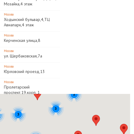
Мозайка,4 этаж
Москва
Ходынский бульвар,4,ТЦ
Авиапарк,4 этаж
Москва
Керченская улица,8
Москва
ул. Щербаковская,7а
Москва
Юрловский проезд,13
Москва
Пролетарский
проспект,19,корп. 1
2
Москва
Пролетарский
3
проспект,19,корп. 1
3
Москва
Ленинский проспект,99