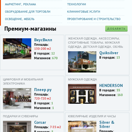
Москва
МАРКЕТИНГ, РЕКЛАМА
ТЕХНОЛОГИИ
Люблинская улица,153,эт. 3
ОБОРУДОВАНИЕ ДЛЯ ТОРГОВЛИ
КЛИНИНГОВЫЕ УСЛУГИ
Москва
ОСВЕЩЕНИЕ, МЕБЕЛЬ
ПРОЕКТИРОВАНИЕ И СТРОИТЕЛЬСТВО
Лобненская улица,4А,ТЦ Зиг-
Премиум-магазины
Заг
ДОБАВИТЬ
Москва
ЖЕНСКАЯ ОДЕЖДА, АКСЕССУАРЫ,
ВкусВилл
Мячковский бульвар,10
СПОРТИВНЫЕ ТОВАРЫ, МУЖСКАЯ
Площадь:
ОДЕЖДА, ДЕТСКАЯ ОДЕЖДА, ОБУВЬ
130-200 м2
Quiksilver
В городах:
12
Москва
В городах:
13
Профсоюзная
Магазинов:
670
улица,152,корп. 2
Москва
Вильнюсская улица,5
ЦИФРОВАЯ И МОБИЛЬНАЯ
МУЖСКАЯ ОДЕЖДА
ЭЛЕКТРОНИКА
HENDERSON
Плеер.ру
Московская область
В городах:
55
Мытищи,Юбилейная
Площадь:
Магазинов:
160
720-720 м2
улица,38,2 этаж
В городах:
1
Магазинов:
1
Москва
Бирюлёвская улица,51,корп.
ПОДАРКИ И СУВЕНИРЫ
ЮВЕЛИРНЫЕ ИЗДЕЛИЯ И ЧАСЫ
1,ТЦ W
Corsar
Silver &
Silver
Площадь:
7-35 м2
Москва
Площадь:
В городах:
5