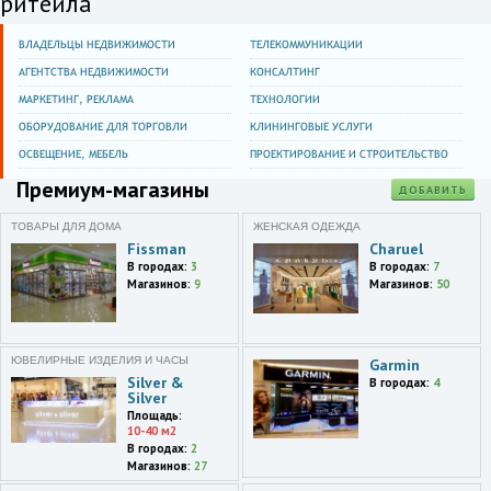
ритейла
Золотой Вавилон
ВЛАДЕЛЬЦЫ НЕДВИЖИМОСТИ
ТЕЛЕКОММУНИКАЦИИ
Москва и область
ул. Декабристов, 12.
АГЕНТСТВА НЕДВИЖИМОСТИ
КОНСАЛТИНГ
Fort Отрадное (Золотой
МАРКЕТИНГ, РЕКЛАМА
ТЕХНОЛОГИИ
Вавилон)
ОБОРУДОВАНИЕ ДЛЯ ТОРГОВЛИ
КЛИНИНГОВЫЕ УСЛУГИ
Москва
ОСВЕЩЕНИЕ, МЕБЕЛЬ
ПРОЕКТИРОВАНИЕ И СТРОИТЕЛЬСТВО
Ленинградский просп.,76а,ТЦ
Премиум-магазины
Конкорд Маркет
ДОБАВИТЬ
ТОВАРЫ ДЛЯ ДОМА
ЖЕНСКАЯ ОДЕЖДА
Москва и область
Ленинградский проспект, 76
Fissman
Charuel
В городах:
3
В городах:
7
Метромаркет на Соколе
Магазинов:
9
Магазинов:
50
Москва
ул. Профсоюзная,61а,ТЦ
Калужский
ЮВЕЛИРНЫЕ ИЗДЕЛИЯ И ЧАСЫ
Garmin
Silver &
В городах:
4
Москва
Silver
ул. Кировоградская,14,ТЦ
Площадь:
Глобал Сити
10-40 м2
В городах:
2
Москва и область
Магазинов:
27
ул. Кировоградская, д.14.