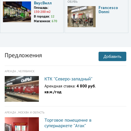
Глобал Сити
ОБУВЬ
ВкусВилл
Francesco
Площадь:
Donni
130-200 м2
Москва и область
В городах:
12
ул. Маршала Бирюзова, 32.
Магазинов:
670
Пятая авеню
Москва
Новая Олимпийская
дер.,Мичуринский
просп.,3,корп.1,ТК Фестиваль
Предложения
Добавить
Москва и область
ул. Перерва д. 43, к. 1.
Бум
АРЕНДА , ЧЕЛЯБИНСК
КТК "Северо-западный"
Москва и область
Новоясеневский проспект, д.
Арендная ставка:
4 800 руб.
11.
кв.м./год
Fort Ясенево (Золотой Вавилон)
Москва и область
Мичуринский проспект,
АРЕНДА , МОСКВА И ОБЛАСТЬ
Олимпийская деревня, д.3,
корп.1.
Торговое помещение в
супермаркете "Атак"
Фестиваль