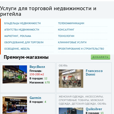
Услуги для торговой недвижимости и
ритейла
ВЛАДЕЛЬЦЫ НЕДВИЖИМОСТИ
ТЕЛЕКОММУНИКАЦИИ
АГЕНТСТВА НЕДВИЖИМОСТИ
КОНСАЛТИНГ
МАРКЕТИНГ, РЕКЛАМА
ТЕХНОЛОГИИ
ОБОРУДОВАНИЕ ДЛЯ ТОРГОВЛИ
КЛИНИНГОВЫЕ УСЛУГИ
ОСВЕЩЕНИЕ, МЕБЕЛЬ
ПРОЕКТИРОВАНИЕ И СТРОИТЕЛЬСТВО
Премиум-магазины
ДОБАВИТЬ
ОБУВЬ
ВкусВилл
Francesco
Площадь:
Donni
130-200 м2
В городах:
12
Магазинов:
670
ЖЕНСКАЯ ОДЕЖДА, АКСЕССУАРЫ,
Garmin
СПОРТИВНЫЕ ТОВАРЫ, МУЖСКАЯ
В городах:
4
ОДЕЖДА, ДЕТСКАЯ ОДЕЖДА, ОБУВЬ
Quiksilver
В городах:
13