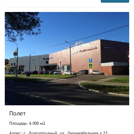
ул. 8 Марта,46
Челябинск
ул. Коммуны,60,эт. 2
Астана
ул. Достык,9,ТЦ Керуен
Красноярск
ул. Горького,10
Полет
Площадь: 6 000 м2
Адрес: г. Долгопрудный, ул. Дирижабельная д.23