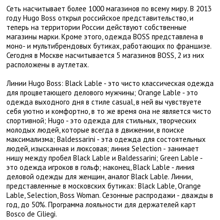
Сеть насчитывает более 1000 магазинов по всему миру. В 2013
году Hugo Boss открыл российское представительство, и
теперь на территории России действуют собственные
магазины марки. Кроме этого, одежда BOSS представлена в
моно- и мультибрендовых бутиках, работающих по франшизе.
Сегодня в Москве насчитывается 5 магазинов BOSS, 2 из них
расположены в аутлетах.
Линии Hugo Boss: Black Lable - это чисто классическая одежда
для процветающего делового мужчины; Orange Lable - это
одежда выходного дня в стиле casual, в ней вы чувствуете
себя уютно и комфортно, в то же время она не является чисто
спортивной; Hugo - это одежда для стильных, творческих
молодых людей, которые всегда в движении, в поиске
максимализма; Baldessarini - эта одежда для состоятельных
людей, изысканная и люксовая; линия Selection - занимает
нишу между пробел Black Lable и Baldessarini; Green Lable -
это одежда игроков в гольф; наконец, Black Lable - линия
деловой одежды для женщин, аналог Black Lable. Линии,
представленные в московских бутиках: Black Lable, Orange
Lable, Selection, Boss Woman. Сезонные распродажи - дважды в
год, до 50%. Программа лояльности для держателей карт
Bosco de Ciliegi.