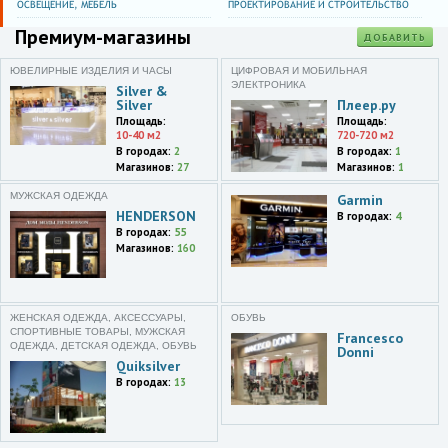
ОСВЕЩЕНИЕ, МЕБЕЛЬ
ПРОЕКТИРОВАНИЕ И СТРОИТЕЛЬСТВО
Премиум-магазины
Воронеж
ДОБАВИТЬ
ул. Кольцовская,35
ЮВЕЛИРНЫЕ ИЗДЕЛИЯ И ЧАСЫ
ЦИФРОВАЯ И МОБИЛЬНАЯ
Донецк
ЭЛЕКТРОНИКА
Silver &
ул. Артёма,125/2
Silver
Плеер.ру
Площадь:
Площадь:
10-40 м2
720-720 м2
Санкт-Петербург
Лиговский просп.,30,литера А
В городах:
2
В городах:
1
Магазинов:
27
Магазинов:
1
Санкт-Петербург
МУЖСКАЯ ОДЕЖДА
Garmin
Невский просп.,114-116
HENDERSON
В городах:
4
В городах:
55
Санкт-Петербург
Магазинов:
160
ул. Большая Конюшенная,21-
23
Санкт-Петербург
ЖЕНСКАЯ ОДЕЖДА, АКСЕССУАРЫ,
ОБУВЬ
Большой проспект
СПОРТИВНЫЕ ТОВАРЫ, МУЖСКАЯ
Francesco
Петроградской стороны,29А
ОДЕЖДА, ДЕТСКАЯ ОДЕЖДА, ОБУВЬ
Donni
Quiksilver
Ростов-на-Дону
В городах:
13
просп. Михаила
Нагибина,32,корп. 2