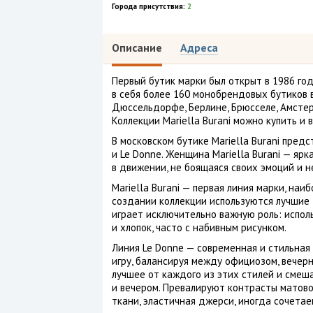
Города присутствия:
2
Описание
Адреса
Первый бутик марки был открыт в 1986 го
в себя более 160 монобрендовых бутиков 
Дюссельдорфе, Берлине, Брюсселе, Амстерд
Коллекции Mariella Burani можно купить и в 
В московском бутике Mariella Burani предс
и Le Donne. Женщина Маriella Burani — яр
в движении, не боящаяся своих эмоций и н
Mariella Burani — первая линия марки, н
создании коллекции используются лучшие 
играет исключительно важную роль: испол
и хлопок, часто с набивным рисунком.
Линия Le Donne — современная и стильная
игру, балансируя между официозом, вечер
лучшее от каждого из этих стилей и смеша
и вечером. Превалируют контрасты матово
ткани, эластичная джерси, иногда сочетае