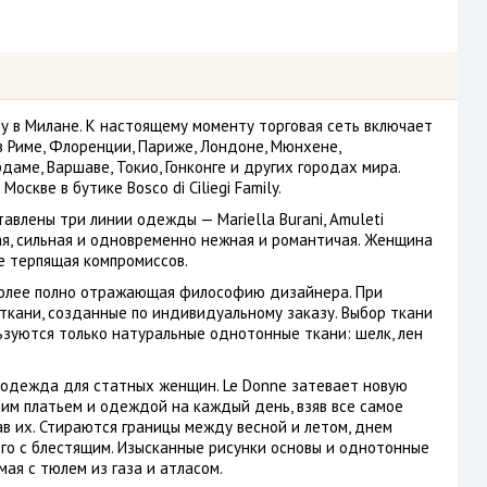
ду в Милане. К настоящему моменту торговая сеть включает
в Риме, Флоренции, Париже, Лондоне, Мюнхене,
аме, Варшаве, Токио, Гонконге и других городах мира.
Москве в бутике Bosco di Ciliegi Family.
тавлены три линии одежды — Mariella Burani, Amuleti
кая, сильная и одновременно нежная и романтичая. Женщина
е терпящая компромиссов.
аиболее полно отражающая философию дизайнера. При
ткани, созданные по индивидуальному заказу. Выбор ткани
ьзуются только натуральные однотонные ткани: шелк, лен
 одежда для статных женщин. Le Donne затевает новую
ним платьем и одеждой на каждый день, взяв все самое
в их. Стираются границы между весной и летом, днем
го с блестящим. Изысканные рисунки основы и однотонные
мая с тюлем из газа и атласом.