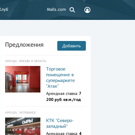
Клуб
Malls.com
Предложения
Добавить
АРЕНДА , МОСКВА И ОБЛАСТЬ
Торговое
помещение в
супермаркете
"Атак"
Арендная ставка:
7
200 руб. кв.м./год
АРЕНДА , ЧЕЛЯБИНСК
КТК "Северо-
западный"
Арендная ставка:
4