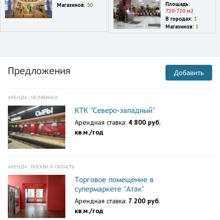
Принц Плаза
Площадь:
Магазинов:
50
720-720 м2
В городах:
1
Москва
Магазинов:
1
Ореховый бульвар,22А
Москва
Калужское шоссе,21-й
километр,с1
Предложения
Добавить
Москва
МКАД,24-й км,ТЦ Vegas,эт.
2,Fashion avenue
АРЕНДА , ЧЕЛЯБИНСК
КТК "Северо-западный"
Москва
Арендная ставка:
4 800 руб.
МКАД,24 км,ТЦ Вегас,эт. 2
кв.м./год
Москва
Планерная улица,7,ТЦ
Планерная,1-й этаж,пункт
самовывоза
АРЕНДА , МОСКВА И ОБЛАСТЬ
Торговое помещение в
Московская область
супермаркете "Атак"
Мытищи,Шараповский
проезд,вл. 2,ТЦ Красный
Арендная ставка:
7 200 руб.
Кит,1 эт.
кв.м./год