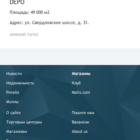
DEPO
Москва
Митинская улица,40
Площадь: 49 000 м2
Московская область
Красногорск,квартал
Адрес: ул. Свердловское шоссе, д. 31.
Коммунальный,Знаменская
улица,5
НИЖНИЙ ТАГИЛ
Москва и область
Красногорск, ул. 50-лет
Октября,12
Парк
Московская обл.
Новости
Магазины
округ Балашиха,Балашиха,ш.
Энтузиастов,1б
Недвижимость
Клуб
Ритейл
Malls.com
Московская обл.
округ
Моллы
Домодедово,Домодедово,Каширское
ш.,3а
О сайте
Пишите нам
Московская обл.
Торговым центрам
Вакансии
Подольск,ул. Большая
Магазинам
About us
Серпуховская,45