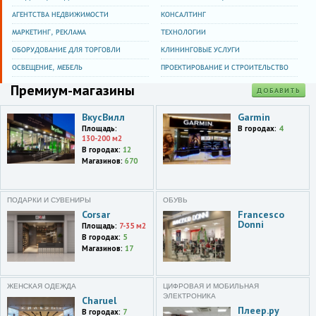
Глобал Сити-2
АГЕНТСТВА НЕДВИЖИМОСТИ
КОНСАЛТИНГ
Москва
МАРКЕТИНГ, РЕКЛАМА
ТЕХНОЛОГИИ
ул. Кировоградская,13а,ТРЦ
Колумбус,эт. 1
ОБОРУДОВАНИЕ ДЛЯ ТОРГОВЛИ
КЛИНИНГОВЫЕ УСЛУГИ
ОСВЕЩЕНИЕ, МЕБЕЛЬ
ПРОЕКТИРОВАНИЕ И СТРОИТЕЛЬСТВО
Москва
Кутузовский проспект,57вл3
Премиум-магазины
ДОБАВИТЬ
Москва
ВкусВилл
Garmin
Головинское ш.,5,корп.1
Площадь:
В городах:
4
130-200 м2
Москва
В городах:
12
проспект Вернадского,86А
Магазинов:
670
Москва
Щукинская улица,42
ПОДАРКИ И СУВЕНИРЫ
ОБУВЬ
Corsar
Francesco
Москва
Donni
Площадь:
7-35 м2
улица Перерва,43,корп. 1
В городах:
5
Магазинов:
17
Москва
МКАД,84-й километр,вл3с1
ЖЕНСКАЯ ОДЕЖДА
ЦИФРОВАЯ И МОБИЛЬНАЯ
Москва и область
ЭЛЕКТРОНИКА
Charuel
ул. Профсоюзная, д. 129А
Плеер.ру
В городах:
7