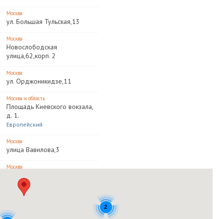
Москва
ул. Большая Тульская,13
Москва
Новослободская
улица,62,корп. 2
Москва
ул. Орджоникидзе,11
Москва и область
Площадь Киевского вокзала,
д. 1.
Европейский
Москва
улица Вавилова,3
Москва
2-й Южнопортовый пр-
д,20а,стр. 4,подъезд № 2,эт.
4
2
Москва
Дмитровское шоссе,13А