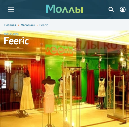
Главная
Магазины
Feeric
АКСЕССУАРЫ
Feeric