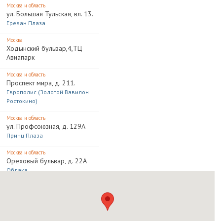
Москва и область
ул. Большая Тульская, вл. 13.
Ереван Плаза
Москва
Ходынский бульвар,4,ТЦ
Авиапарк
Москва и область
Проспект мира, д. 211.
Европолис (Золотой Вавилон
Ростокино)
Москва и область
ул. Профсоюзная, д. 129А
Принц Плаза
Москва и область
Ореховый бульвар, д. 22А
Облака
Московская область
Котельники,1-й Покровский
проезд,4,ТЦ МЕГА Белая
Дача