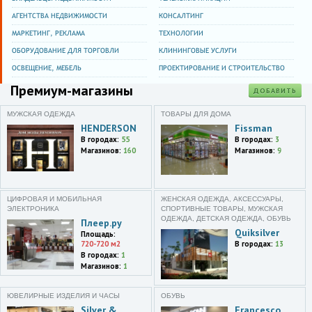
ул. Дзержинского,69
АГЕНТСТВА НЕДВИЖИМОСТИ
КОНСАЛТИНГ
Сумы
МАРКЕТИНГ, РЕКЛАМА
ТЕХНОЛОГИИ
проспект Михаила Лушпы,4/1
ОБОРУДОВАНИЕ ДЛЯ ТОРГОВЛИ
КЛИНИНГОВЫЕ УСЛУГИ
Харьков
ОСВЕЩЕНИЕ, МЕБЕЛЬ
ПРОЕКТИРОВАНИЕ И СТРОИТЕЛЬСТВО
ул. Сумская,10
Премиум-магазины
ДОБАВИТЬ
Нижний Новгород
ул. Большая Покровская,23
МУЖСКАЯ ОДЕЖДА
ТОВАРЫ ДЛЯ ДОМА
HENDERSON
Fissman
Саранск
В городах:
55
В городах:
3
ул. Богдана Хмельницкого,28
Магазинов:
160
Магазинов:
9
Санкт-Петербург
Колпино г.,ул.
Пролетарская,36а
ЦИФРОВАЯ И МОБИЛЬНАЯ
ЖЕНСКАЯ ОДЕЖДА, АКСЕССУАРЫ,
ЭЛЕКТРОНИКА
СПОРТИВНЫЕ ТОВАРЫ, МУЖСКАЯ
ОДЕЖДА, ДЕТСКАЯ ОДЕЖДА, ОБУВЬ
Плеер.ру
Санкт-Петербург
Quiksilver
Балканская площадь,5Я
Площадь:
720-720 м2
В городах:
13
В городах:
1
Санкт-Петербург
Магазинов:
1
Заневский проспект,65к5,ТЦ
Платформа
ЮВЕЛИРНЫЕ ИЗДЕЛИЯ И ЧАСЫ
ОБУВЬ
Санкт-Петербург
Silver &
Francesco