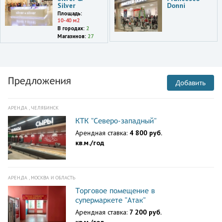
Silver
Donni
просп. Культуры,1,ТРК Родео
Площадь:
Драйв
10-40 м2
В городах:
2
Санкт-Петербург
Магазинов:
27
ул. Байконурская,14а,ТРК
Континент,эт. 2,секция 2-3,2-4
Санкт-Петербург
ул. Одоевского,27,ТК
Предложения
Добавить
Платформа
Ростов-на-Дону
АРЕНДА , ЧЕЛЯБИНСК
ул. Малиновского,25,ТЦ
Золотой Вавилон
КТК "Северо-западный"
Арендная ставка:
4 800 руб.
Архангельская обл.
кв.м./год
округ
Северодвинск,Северодвинск,ул.
Ломоносова,98а
АРЕНДА , МОСКВА И ОБЛАСТЬ
Краснодарский край
округ Ейск,Ейск,ул.
Торговое помещение в
Победы,127,корп. 1
супермаркете "Атак"
Арендная ставка:
7 200 руб.
Архангельск