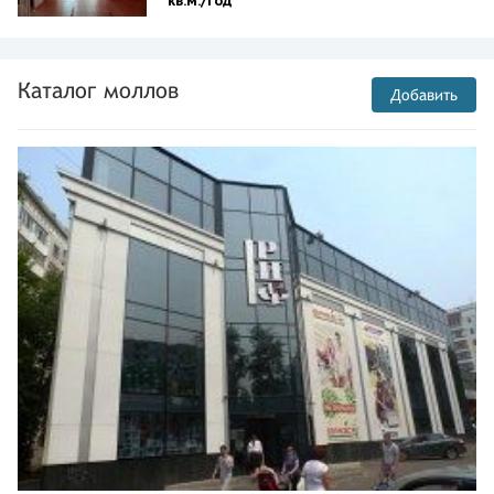
кв.м./год
пл. Ленина,3,ТЦ Шанс
Псков
ул. Коммунальная,41,ТЦ
Пик,эт. 1
Каталог моллов
Добавить
Чебоксары
Президентский бул.,20
Чебоксары
ул. Карла Маркса,47,эт. 2
Краснодар
улица Дзержинского,100
Краснодарский край
округ Анапа,Анапа,ул.
Астраханская,99,ТЦ Красная
площадь
Республика Татарстан
Зеленодольский
муниципальный р-
н,Зеленодольск г.,ул.
Королева,1а,ТРК Мирный,эт.
2