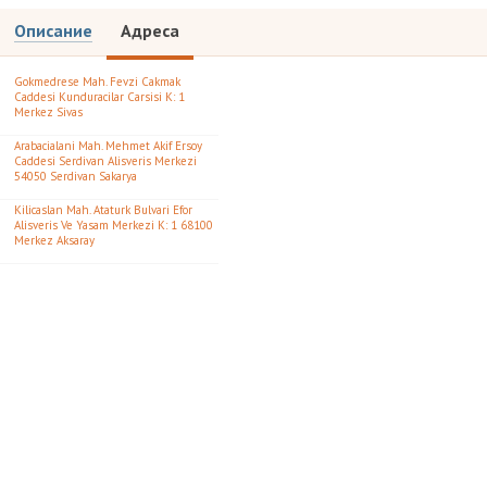
Описание
Адреса
Gokmedrese Mah. Fevzi Cakmak
Caddesi Kunduracilar Carsisi K: 1
Merkez Sivas
Arabacialani Mah. Mehmet Akif Ersoy
Caddesi Serdivan Alisveris Merkezi
54050 Serdivan Sakarya
Kilicaslan Mah. Ataturk Bulvari Efor
Alisveris Ve Yasam Merkezi K: 1 68100
Merkez Aksaray