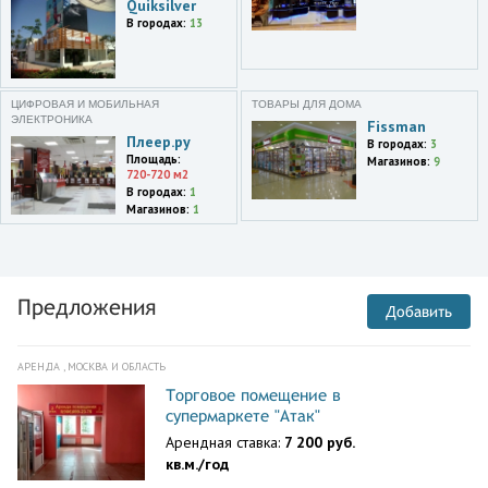
Quiksilver
В городах:
13
ЦИФРОВАЯ И МОБИЛЬНАЯ
ТОВАРЫ ДЛЯ ДОМА
ЭЛЕКТРОНИКА
Fissman
Плеер.ру
В городах:
3
Площадь:
Магазинов:
9
720-720 м2
В городах:
1
Магазинов:
1
Предложения
Добавить
АРЕНДА , МОСКВА И ОБЛАСТЬ
Торговое помещение в
супермаркете "Атак"
Арендная ставка:
7 200 руб.
кв.м./год