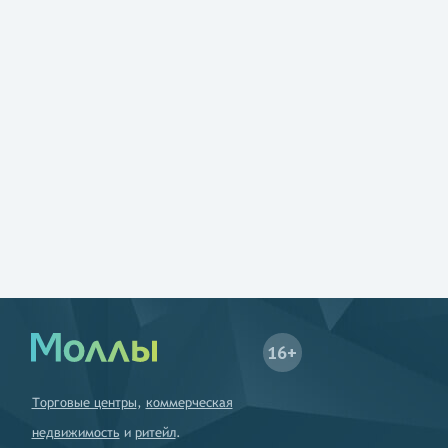
16+
Торговые центры
,
коммерческая
недвижимость
и
ритейл
.