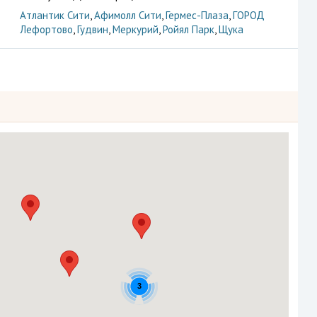
Атлантик Сити
,
Афимолл Сити
,
Гермес-Плаза
,
ГОРОД
Лефортово
,
Гудвин
,
Меркурий
,
Ройял Парк
,
Щука
3