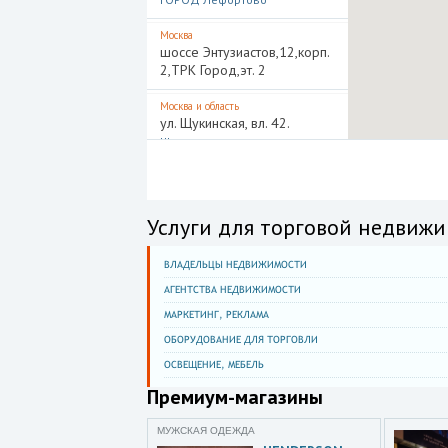
Москва
шоссе Энтузиастов,12,корп.
2,ТРК Город,эт. 2
Москва и область
ул. Щукинская, вл. 42.
Щука
Белгород
ул. Попова,36,Универмаг
Белгород,эт. 3
Услуги для торговой недвижи
Днепропетровский область
Днепр,проспект Дмитрия
ВЛАДЕЛЬЦЫ НЕДВИЖИМОСТИ
Яворницкого,67д
АГЕНТСТВА НЕДВИЖИМОСТИ
МАРКЕТИНГ, РЕКЛАМА
Донецк
ул. Коммунаров,2а
ОБОРУДОВАНИЕ ДЛЯ ТОРГОВЛИ
ОСВЕЩЕНИЕ, МЕБЕЛЬ
Запорожская область
Вольнянский район,Матвеевка
Премиум-магазины
село,ул. Центральная,92ТЦ
Пальмира Плаза
МУЖСКАЯ ОДЕЖДА