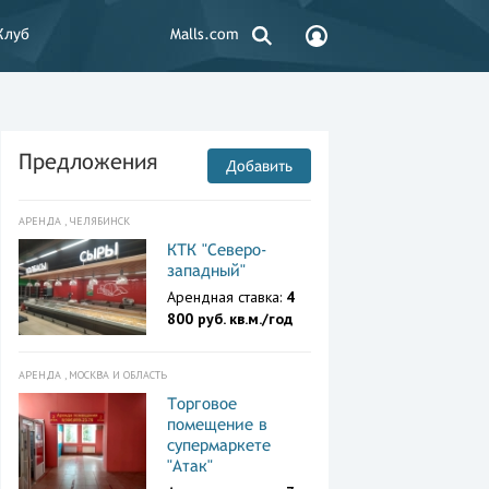
Клуб
Malls.com
Предложения
Добавить
АРЕНДА , ЧЕЛЯБИНСК
КТК "Северо-
западный"
Арендная ставка:
4
800 руб. кв.м./год
АРЕНДА , МОСКВА И ОБЛАСТЬ
Торговое
помещение в
супермаркете
"Атак"