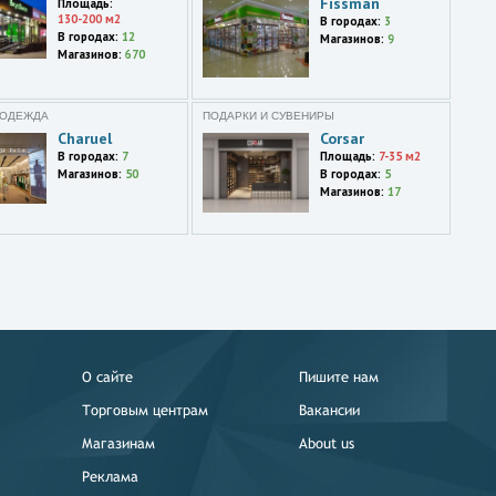
Fissman
Площадь:
130-200 м2
В городах:
3
В городах:
12
Магазинов:
9
Магазинов:
670
 ОДЕЖДА
ПОДАРКИ И СУВЕНИРЫ
Charuel
Corsar
В городах:
7
Площадь:
7-35 м2
Магазинов:
50
В городах:
5
Магазинов:
17
О сайте
Пишите нам
Торговым центрам
Вакансии
Магазинам
About us
Реклама