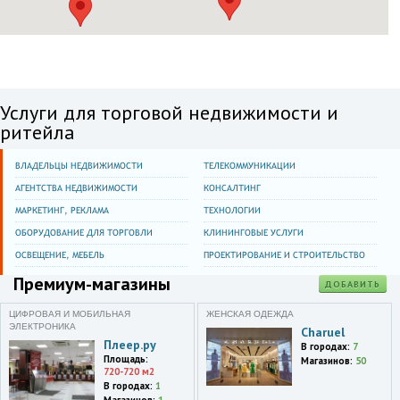
14 км МКАД по внешней
стороне
Мега Белая Дача
Москва и область
Ленинградское шоссе, 5 км
от МКАД
Услуги для торговой недвижимости и
Мега Химки
ритейла
Краснодарский край
Сочи,микрорайон
ВЛАДЕЛЬЦЫ НЕДВИЖИМОСТИ
ТЕЛЕКОММУНИКАЦИИ
Адлер,Демократическая
АГЕНТСТВА НЕДВИЖИМОСТИ
КОНСАЛТИНГ
улица,52,ТЦ Новый век
МАРКЕТИНГ, РЕКЛАМА
ТЕХНОЛОГИИ
82 rue d'Alésia
ОБОРУДОВАНИЕ ДЛЯ ТОРГОВЛИ
КЛИНИНГОВЫЕ УСЛУГИ
75014,Paris
ОСВЕЩЕНИЕ, МЕБЕЛЬ
ПРОЕКТИРОВАНИЕ И СТРОИТЕЛЬСТВО
Премиум-магазины
ДОБАВИТЬ
ЦИФРОВАЯ И МОБИЛЬНАЯ
ЖЕНСКАЯ ОДЕЖДА
ЭЛЕКТРОНИКА
Charuel
Плеер.ру
В городах:
7
Площадь:
Магазинов:
50
720-720 м2
В городах:
1