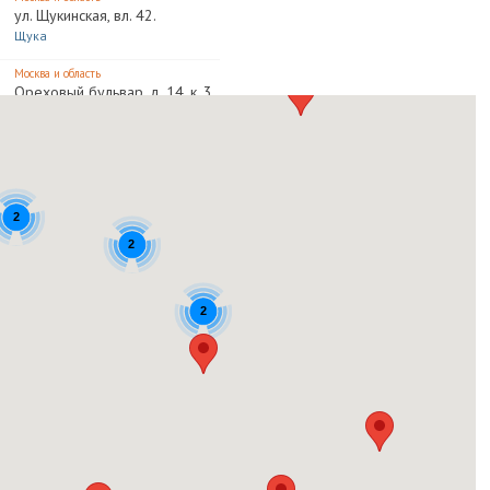
ул. Щукинская, вл. 42.
Щука
Москва и область
Ореховый бульвар, д. 14, к. 3.
Домодедовский
Москва и область
Ярославское шоссе, 1 км от
МКАД
XL-3
2
2
Москва и область
41 км МКАД
Мега Теплый Стан
2
Московская область
Красногорск,Международная
улица,12
Московская область
Красногорск,Международная
улица,12
Москва и область