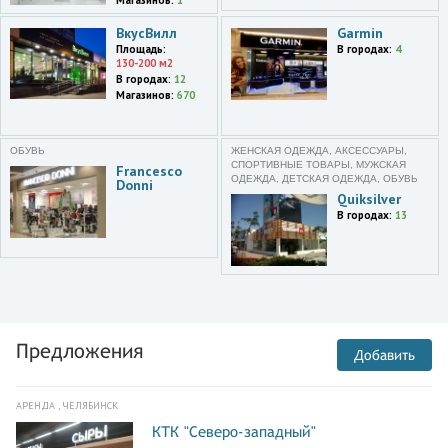
Магазинов:
1
ВкусВилл
Garmin
Площадь:
В городах:
4
130-200 м2
В городах:
12
Магазинов:
670
ОБУВЬ
ЖЕНСКАЯ ОДЕЖДА, АКСЕССУАРЫ,
СПОРТИВНЫЕ ТОВАРЫ, МУЖСКАЯ
Francesco
ОДЕЖДА, ДЕТСКАЯ ОДЕЖДА, ОБУВЬ
Donni
Quiksilver
В городах:
13
Предложения
Добавить
АРЕНДА , ЧЕЛЯБИНСК
КТК "Северо-западный"