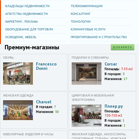
ВЛАДЕЛЬЦЫ НЕДВИЖИМОСТИ
ТЕЛЕКОММУНИКАЦИИ
АГЕНТСТВА НЕДВИЖИМОСТИ
КОНСАЛТИНГ
МАРКЕТИНГ, РЕКЛАМА
ТЕХНОЛОГИИ
ОБОРУДОВАНИЕ ДЛЯ ТОРГОВЛИ
КЛИНИНГОВЫЕ УСЛУГИ
ОСВЕЩЕНИЕ, МЕБЕЛЬ
ПРОЕКТИРОВАНИЕ И СТРОИТЕЛЬСТВО
Премиум-магазины
ДОБАВИТЬ
ОБУВЬ
ПОДАРКИ И СУВЕНИРЫ
Francesco
Corsar
Donni
Площадь:
7-35 м2
В городах:
5
Магазинов:
17
ЖЕНСКАЯ ОДЕЖДА
ЦИФРОВАЯ И МОБИЛЬНАЯ
ЭЛЕКТРОНИКА
Charuel
Плеер.ру
В городах:
7
Площадь:
Магазинов:
50
720-720 м2
В городах:
1
Магазинов:
1
ЮВЕЛИРНЫЕ ИЗДЕЛИЯ И ЧАСЫ
ЖЕНСКАЯ ОДЕЖДА, АКСЕССУАРЫ,
СПОРТИВНЫЕ ТОВАРЫ, МУЖСКАЯ