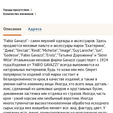
Города присутствия:
1
Количество магазинов:
1
Описание
Адреса
"Fabio Gavazzi" - cалон верхней одежды и аксессуаров. Здесь
продаются меховые пальто и аксессуары марок "Екатерина",
"Дива", "Sinclair", "Rindi", "Michelle", "Image", "Guy Laroche", "Jun",
"Godesse", "Fabio Gavazzi", "Erols", "Татьяна Дорожкина" и "Skinn
Wille". Итальянская меховая фирма Gavazzi существует с 1924
года.Изделия от "FABIO GAVAZZI" всегда выполняются из
натуральных материалов, будь то кожа или мех. Секрет
популярности изделий этой марки состоит в
безукоризненности кроя, в качестве изделий, а также в
умении найти изюминку вещи. Иногда, это всего лишь деталь -
пояс, сделанный из шелковых шнуров и хрустальных бусин,
диковинная застежка или отделка из стразов. Иногда, часть
кроя - узкий корсаж или необычный воротник. Иногда
многоступенчатая высокотехнологичная обработка исходного
сырья, когда мех волшебно меняет все: вид, фактуру, цвет. У
компании есть линия, ориентированная на молодежную моду,