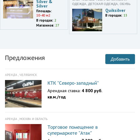
Silver &
ОДЕЖДА, ДЕТСКАЯ ОДЕЖДА, ОБУВЬ
Silver
Quiksilver
Площадь:
10-40 м2
В городах:
13
В городах:
2
Магазинов:
27
Предложения
Добавить
АРЕНДА , ЧЕЛЯБИНСК
КТК "Северо-западный"
Арендная ставка:
4 800 руб.
кв.м./год
АРЕНДА , МОСКВА И ОБЛАСТЬ
Торговое помещение в
супермаркете "Атак"