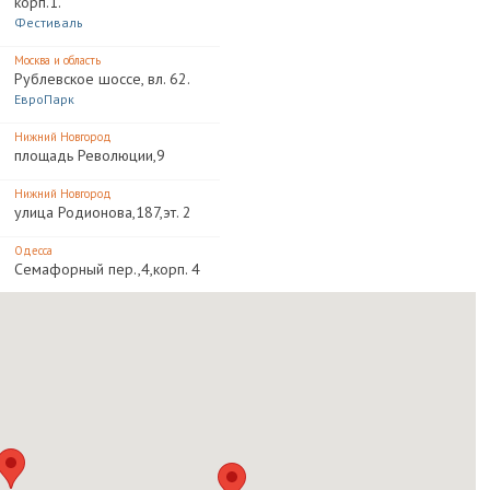
корп.1.
Фестиваль
Москва и область
Рублевское шоссе, вл. 62.
ЕвроПарк
Нижний Новгород
площадь Революции,9
Нижний Новгород
улица Родионова,187,эт. 2
Одесса
Семафорный пер.,4,корп. 4
Краснодарский край
Сочи,микрорайон
Центральный,улица
Воровского,18
Sanliurfa Yolu 5. Yeni Hal Kavsagi Km.
Ceylan Karavil park Alisveris Merkezi
K:1
Yenisehir,Yenisehir,Diyarbakir
(Ceylan Karavil park Alisveris
Merkezi 1. Katinda)