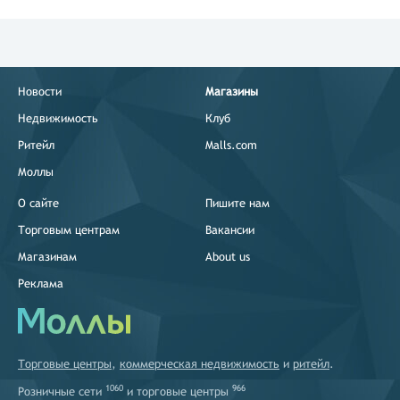
Нововладимировская,Урицкого
ул,д 35
Ставрополь
улица 50 лет Победы,17
Новости
Магазины
Казань
Недвижимость
Клуб
ул. Карбышева,12а
Ритейл
Malls.com
Самарская обл.
Тольятти г.,ул.
Моллы
Коммунальная,27,оф. 109
О сайте
Пишите нам
Краснодарский край
Сочи,улица Бзугу,6
Торговым центрам
Вакансии
Магазинам
About us
Краснодарский край
Сочи,микрорайон
Реклама
Адлер,улица
Просвещения,76
Республика Татарстан
Альметьевский
Торговые центры
,
коммерческая недвижимость
и
ритейл
.
муниципальный р-
н,Альметьевск г.,ул. Чехова,33
1060
966
Розничные сети
и
торговые центры