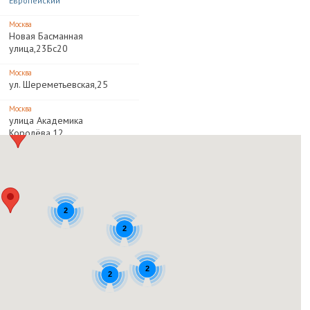
Европейский
Москва
Новая Басманная
улица,23Бс20
Москва
ул. Шереметьевская,25
Москва
улица Академика
Королёва,12
Москва и область
Ленинградское шоссе, д. 16.
Метрополис
Москва и область
2
ул. Щукинская, вл. 42.
2
Щука
Москва и область
Пересечение МКАД и
2
2
Волоколамского шоссе
Крокус Сити Молл