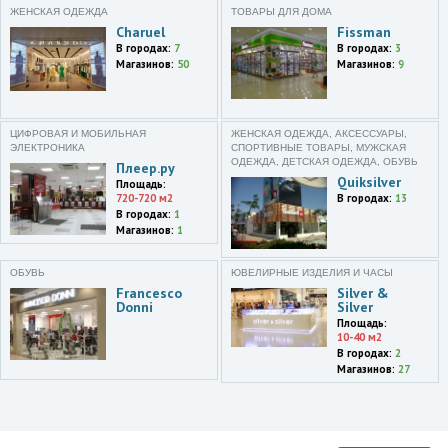
н,Малоярославец г.,ул.
ЖЕНСКАЯ ОДЕЖДА
ТОВАРЫ ДЛЯ ДОМА
Соколова,33
Charuel
Fissman
В городах:
7
В городах:
3
Магазинов:
50
Магазинов:
9
Владимир
улица Танеева,38
Ярославль
ул. Володарского,103,оф.
ЦИФРОВАЯ И МОБИЛЬНАЯ
ЖЕНСКАЯ ОДЕЖДА, АКСЕССУАРЫ,
ЭЛЕКТРОНИКА
СПОРТИВНЫЕ ТОВАРЫ, МУЖСКАЯ
204
ОДЕЖДА, ДЕТСКАЯ ОДЕЖДА, ОБУВЬ
Плеер.ру
Quiksilver
Площадь:
Ярославль
720-720 м2
В городах:
13
ул. Республиканская,58/22
В городах:
1
Магазинов:
1
Тамбов
ул. Чичканова,2
ОБУВЬ
ЮВЕЛИРНЫЕ ИЗДЕЛИЯ И ЧАСЫ
Francesco
Silver &
Брянская область
Donni
Silver
Клетнянский район,поселок
Площадь:
Клетня,улица Ленина,69А
10-40 м2
В городах:
2
Ленинградская обл.
Магазинов:
27
Тихвин г.,1-й мкр.,26
Харьков
Большая Панасовская