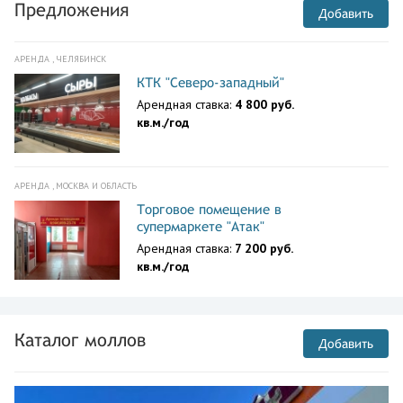
улица,82
Предложения
Добавить
Харьковская область
Змиев,Административная
АРЕНДА , ЧЕЛЯБИНСК
улица,4
КТК "Северо-западный"
Донецк
Арендная ставка:
4 800 руб.
ул. Куйбышева,202б
кв.м./год
Донецк
ул. Баумана,11
АРЕНДА , МОСКВА И ОБЛАСТЬ
Ростовская обл.
Каменск-Шахтинский г.,просп.
Торговое помещение в
Карла Маркса,39,оф. 2
супермаркете "Атак"
Арендная ставка:
7 200 руб.
Санкт-Петербург
кв.м./год
просп. Большой
Смоленский,36
Санкт-Петербург
Лиговский
Каталог моллов
Добавить
просп.,50,корп.6,оф. 28Б
Ростов-на-Дону
Нахичевань,улица 24-я