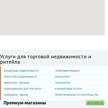
Москва
улица Соловьиная Роща,8к2
Московская область
город Лобня,улица
Ленина,65,здание Дворца
спорта
Москва
поселение
Московский,деревня
Лапшинка,13
Услуги для торговой недвижимости и
Москва
ритейла
Внуково пос.,ул. 1-я
Рейсовая,13
ВЛАДЕЛЬЦЫ НЕДВИЖИМОСТИ
ТЕЛЕКОММУНИКАЦИИ
Московская обл.
Фрязино г.,Заводской пр-д,2
АГЕНТСТВА НЕДВИЖИМОСТИ
КОНСАЛТИНГ
МАРКЕТИНГ, РЕКЛАМА
ТЕХНОЛОГИИ
Московская обл.
ОБОРУДОВАНИЕ ДЛЯ ТОРГОВЛИ
КЛИНИНГОВЫЕ УСЛУГИ
Краснознаменск г.,ул.
Октябрьская,12
ОСВЕЩЕНИЕ, МЕБЕЛЬ
ПРОЕКТИРОВАНИЕ И СТРОИТЕЛЬСТВО
Премиум-магазины
Калужская обл.
ДОБАВИТЬ
Малоярославецкий р-