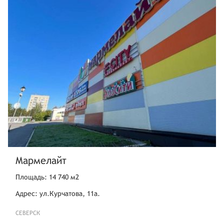
Линия,20
Санкт-Петербург
Ломоносов г.,ул. Жоры
Антоненко,6,литера А
Архангельская обл.
Северодвинск г.,ул. Карла
Маркса,38/95,оф. 5
Архангельская обл.
Северодвинск г.,ул.
Железнодорожная,3а
Волгоград
ул. Землячки,41д
Волгоград
Мармелайт
микрорайон Канатный,улица
Бахтурова,10Б
Площадь: 14 740 м2
Краснодарский край
Адрес: ул.Курчатова, 11а.
Темрюк,улица Ленина,75
СЕВЕРСК
Краснодарский край
Тбилисский район,станица