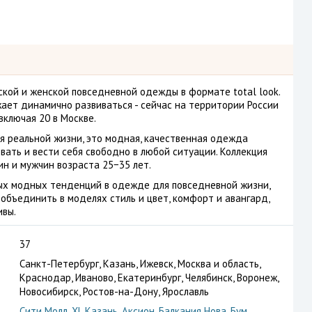
ской и женской повседневной одежды в формате total look.
жает динамично развиваться - сейчас на территории России
включая 20 в Москве.
 реальной жизни, это модная, качественная одежда
вать и вести себя свободно в любой ситуации. Коллекция
н и мужчин возраста 25−35 лет.
ых модных тенденций в одежде для повседневной жизни,
объединить в моделях стиль и цвет, комфорт и авангард,
ивы.
37
Санкт-Петербург, Казань, Ижевск, Москва и область,
Краснодар, Иваново, Екатеринбург, Челябинск, Воронеж,
Новосибирск, Ростов-на-Дону, Ярославль
Сити Молл
,
XL Казань
,
Аксион
,
Балкания Нова
,
Бум
,