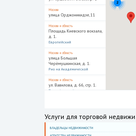
2
Москва
улица Орджоникидзе,11
Москва и область
Площадь Киевского вокзала,
д. 1.
Европейский
Москва и область
улица Большая
Черёмушкинская, д. 1.
Рио на Академической
Москва и область
ул. Вавилова, д. 66, стр. 1.
Триумфальный
Москва и область
Ленинградский проспект, д.
62А
Услуги для торговой недвижи
Галерея Аэропорт
Москва и область
ВЛАДЕЛЬЦЫ НЕДВИЖИМОСТИ
Проспект мира, д. 211.
АГЕНТСТВА НЕДВИЖИМОСТИ