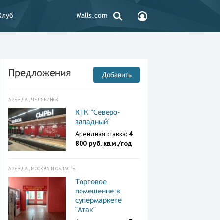
Клуб
Malls.com
Предложения
Добавить
АРЕНДА , ЧЕЛЯБИНСК
КТК "Северо-
западный"
Арендная ставка:
4
800 руб. кв.м./год
АРЕНДА , МОСКВА И ОБЛАСТЬ
Торговое
помещение в
супермаркете
"Атак"