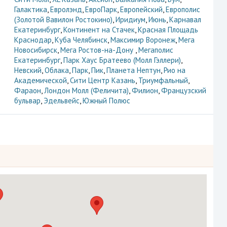
Галактика
,
Евролэнд
,
ЕвроПарк
,
Европейский
,
Европолис
(Золотой Вавилон Ростокино)
,
Иридиум
,
Июнь
,
Карнавал
Екатеринбург
,
Континент на Стачек
,
Красная Площадь
Краснодар
,
Куба Челябинск
,
Максимир Воронеж
,
Мега
Новосибирск
,
Мега Ростов-на-Дону
,
Мегаполис
Екатеринбург
,
Парк Хаус Братеево (Молл Гэллери)
,
Невский
,
Облака
,
Парк
,
Пик
,
Планета Нептун
,
Рио на
Академической
,
Сити Центр Казань
,
Триумфальный
,
Фараон
,
Лондон Молл (Феличита)
,
Филион
,
Французский
бульвар
,
Эдельвейс
,
Южный Полюс