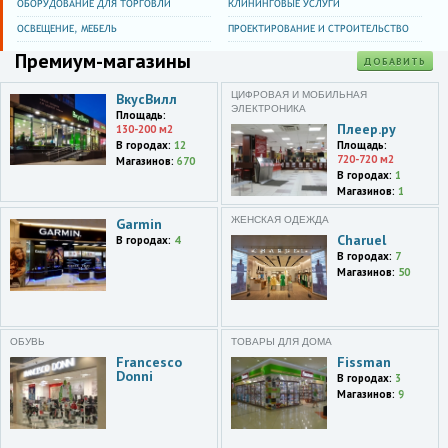
ОБОРУДОВАНИЕ ДЛЯ ТОРГОВЛИ
КЛИНИНГОВЫЕ УСЛУГИ
ОСВЕЩЕНИЕ, МЕБЕЛЬ
ПРОЕКТИРОВАНИЕ И СТРОИТЕЛЬСТВО
Премиум-магазины
ДОБАВИТЬ
ЦИФРОВАЯ И МОБИЛЬНАЯ
ВкусВилл
ЭЛЕКТРОНИКА
Площадь:
Плеер.ру
130-200 м2
В городах:
12
Площадь:
720-720 м2
Магазинов:
670
В городах:
1
Магазинов:
1
ЖЕНСКАЯ ОДЕЖДА
Garmin
Charuel
В городах:
4
В городах:
7
Магазинов:
50
ОБУВЬ
ТОВАРЫ ДЛЯ ДОМА
Francesco
Fissman
Donni
В городах:
3
Магазинов:
9