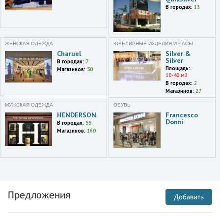
В городах:
13
ЖЕНСКАЯ ОДЕЖДА
ЮВЕЛИРНЫЕ ИЗДЕЛИЯ И ЧАСЫ
Charuel
Silver &
Silver
В городах:
7
Площадь:
Магазинов:
50
10-40 м2
В городах:
2
Магазинов:
27
МУЖСКАЯ ОДЕЖДА
ОБУВЬ
HENDERSON
Francesco
Donni
В городах:
55
Магазинов:
160
Предложения
Добавить