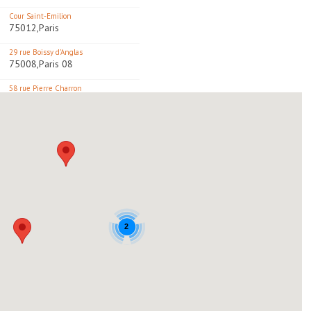
Cour Saint-Emilion
75012,Paris
29 rue Boissy d'Anglas
75008,Paris 08
58 rue Pierre Charron
75008,Paris
20 avenue des Ternes
75017,Paris
27 Rue Sablonville
92200,Neuilly Sur Seine
Centre Commercial de Beaugrenelle
12 rue Linois,75015,Paris
2
86-88 bd Jean Jaures
92100,Boulogne-Billancourt