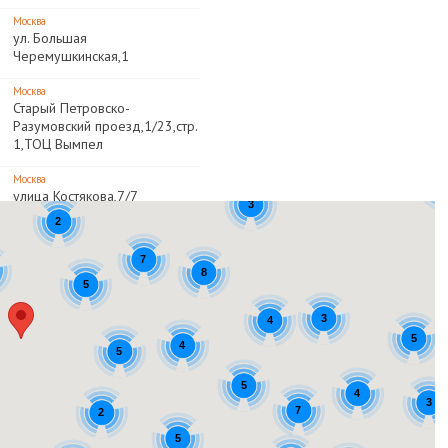
Москва
ул. Большая
Черемушкинская,1
Москва
Старый Петровско-
Разумовский проезд,1/23,стр.
1,ТОЦ Вымпел
2
Москва
2
улица Костякова,7/7
3
2
Москва
ул. Трофимова,15
7
8
Москва
5
бул. Нагорный,7
3
4
Москва
5
4
ул. Солдатская,6а
5
5
Москва
4
ул. Бажова,8
3
7
2
5
Москва