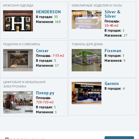
Москва
МУЖСКАЯ ОДЕЖДА
ЮВЕЛИРНЫЕ ИЗДЕЛИЯ И ЧАСЫ
Багратионовский пр-
HENDERSON
Silver &
д,7,корп.20в
Silver
В городах:
55
Площадь:
Магазинов:
160
Москва
10-40 м2
Ленинградский проспект,74А
В городах:
2
Магазинов:
27
Москва
ПОДАРКИ И СУВЕНИРЫ
ТОВАРЫ ДЛЯ ДОМА
ул. Каргопольская,14,корп.1
Corsar
Fissman
Площадь:
7-35 м2
В городах:
3
Москва
В городах:
5
Магазинов:
9
ул. Большая
Магазинов:
17
Черкизовская,5,корп.1
Москва
ЦИФРОВАЯ И МОБИЛЬНАЯ
Garmin
просп. Буденного,29/1
ЭЛЕКТРОНИКА
В городах:
4
Плеер.ру
Москва
Площадь:
Дежнева пр-д,27,корп.1
720-720 м2
В городах:
1
Москва
Магазинов:
1
Алтуфьевское ш.,40
Москва
ул. Академика Челомея,4б