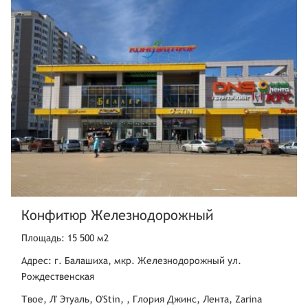
Москва
ул. Чертановская,32,стр. 1
Москва
ш. Открытое,9,стр. 4
Москва
ул. Маршала Бирюзова,28
Москва
ул. Ереванская,24к1
Москва
ул. Миклухо-Маклая,32а,ТЦ
Капитолий
Москва
Конфитюр Железнодорожный
ул. Красного Маяка,16б
Площадь: 15 500 м2
Москва
ул. Лескова,вл. 12а
Адрес: г. Балашиха, мкр. Железнодорожный ул.
Рождественская
Москва
ул. Маршала Тухачевского,36
Твое, Л' Этуаль, O'Stin, , Глория Джинс, Лента, Zarina