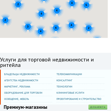
Ходынский бул.,4
4
2
5
4
Москва
4
ул. Судостроительная,29
2
Москва
4
3
ул. Черняховского,6
4
2
4
Москва
ул. Госпитальный Вал,16/2
2
2
2
Москва
ул. Энергетическая,9
Услуги для торговой недвижимости и
Москва
ритейла
Чонгарский бул.,10,корп.1
ВЛАДЕЛЬЦЫ НЕДВИЖИМОСТИ
ТЕЛЕКОММУНИКАЦИИ
Москва
ул. Строителей,7,корп.1
АГЕНТСТВА НЕДВИЖИМОСТИ
КОНСАЛТИНГ
МАРКЕТИНГ, РЕКЛАМА
ТЕХНОЛОГИИ
Москва
ул. Снежная,16/2
ОБОРУДОВАНИЕ ДЛЯ ТОРГОВЛИ
КЛИНИНГОВЫЕ УСЛУГИ
ОСВЕЩЕНИЕ, МЕБЕЛЬ
ПРОЕКТИРОВАНИЕ И СТРОИТЕЛЬСТВО
Москва
ул. Снежная,21/1
Премиум-магазины
ДОБАВИТЬ