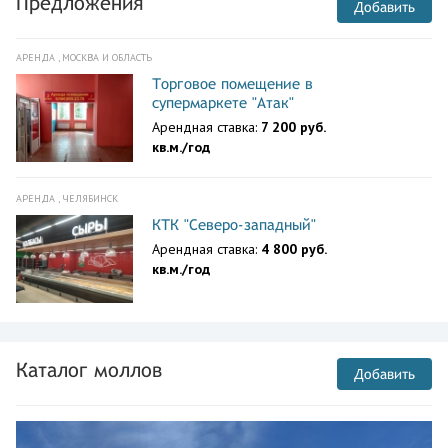
Предложения
Добавить
Москва
Бескудниковский бул.,12
АРЕНДА , МОСКВА И ОБЛАСТЬ
Москва
ул. Полярная,3,стр. 1
Торговое помещение в
супермаркете "Атак"
Москва
Арендная ставка:
7 200 руб.
ул. Шоссейная,30
кв.м./год
Москва
Филевский бул.,10
АРЕНДА , ЧЕЛЯБИНСК
Москва
КТК "Северо-западный"
Анадырский пр-д,вл. 8е,ТК
Арендная ставка:
4 800 руб.
Штрих
кв.м./год
Москва
ул. Юных Ленинцев,3
Москва
ул. Дудинка,3
Каталог моллов
Добавить
Москва
Дмитровское шоссе,89,ТРЦ
XL