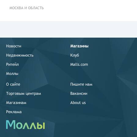
Москва
Новочеркасский бул.,13
МОСКВА И ОБЛАСТЬ
Москва
ул. Ставропольская,вл16
Москва
Профсоюзная
улица,109,корп. 2
Новости
Магазины
Москва
Недвижимость
Клуб
ул. Софьи Ковалевской,1
Ритейл
Malls.com
Москва
Моллы
ул. Талдомская,15
О сайте
Пишите нам
Москва
Волгоградский просп.,119а
Торговым центрам
Вакансии
Магазинам
About us
Москва
ул. Матвеевская,20,корп.3
Реклама
Москва
ул. Чертановская,63,корп.2
Москва