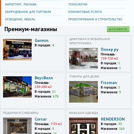
Владикавказ,проспект
МАРКЕТИНГ, РЕКЛАМА
ТЕХНОЛОГИИ
Коста,193
ОБОРУДОВАНИЕ ДЛЯ ТОРГОВЛИ
КЛИНИНГОВЫЕ УСЛУГИ
ОСВЕЩЕНИЕ, МЕБЕЛЬ
ПРОЕКТИРОВАНИЕ И СТРОИТЕЛЬСТВО
Премиум-магазины
ДОБАВИТЬ
ЦИФРОВАЯ И МОБИЛЬНАЯ
Garmin
ЭЛЕКТРОНИКА
В городах:
4
Плеер.ру
Площадь:
720-720 м2
В городах:
1
Магазинов:
1
ТОВАРЫ ДЛЯ ДОМА
ВкусВилл
Fissman
Площадь:
130-200 м2
В городах:
3
В городах:
12
Магазинов:
9
Магазинов:
670
ПОДАРКИ И СУВЕНИРЫ
МУЖСКАЯ ОДЕЖДА
Corsar
HENDERSON
Площадь:
7-35 м2
В городах:
55
В городах:
5
Магазинов:
160
Магазинов:
17