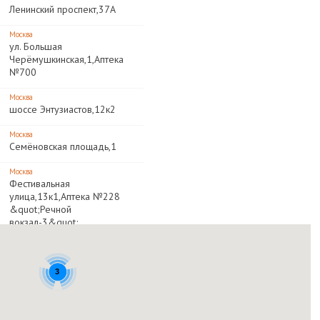
Ленинский проспект,37А
Москва
ул. Большая
Черёмушкинская,1,Аптека
№700
Москва
шоссе Энтузиастов,12к2
Москва
Семёновская площадь,1
Москва
Фестивальная
улица,13к1,Аптека №228
&quot;Речной
вокзал-3&quot;
Москва
бул. Ореховый,22А,Аптека
№724
3
Москва
Ленинградское шоссе,132А