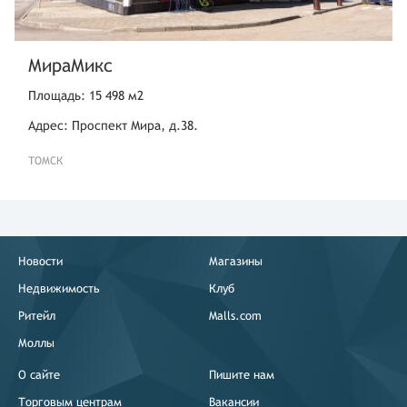
МираМикс
Площадь: 15 498 м2
Адрес: Проспект Мира, д.38.
ТОМСК
Новости
Магазины
Недвижимость
Клуб
Ритейл
Malls.com
Моллы
О сайте
Пишите нам
Торговым центрам
Вакансии