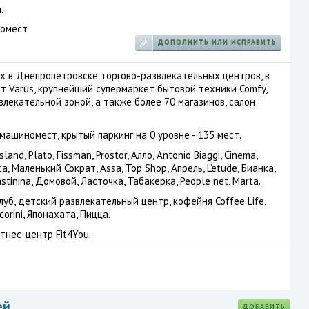
.
омест
ДОПОЛНИТЬ ИЛИ ИСПРАВИТЬ
х в Днепропетровске торгово-развлекательных центров, в
 Varus, крупнейший супермаркет бытовой техники Comfy,
лекательной зоной, а также более 70 магазинов, салон
ашиномест, крытый паркинг на 0 уровне - 135 мест.
sland, Plato, Fissman, Prostor, Алло, Antonio Biaggi, Cinema,
a, Маленький Сократ, Assa, Top Shop, Апрель, L’etude, Бианка,
stinina, Домовой, Ласточка, Табакерка, People net, Marta.
уб, детский развлекательный центр, кофейня Coffee Life,
orini, Японахата, Пицца.
тнес-центр Fit4You.
ей
ДОБАВИТЬ