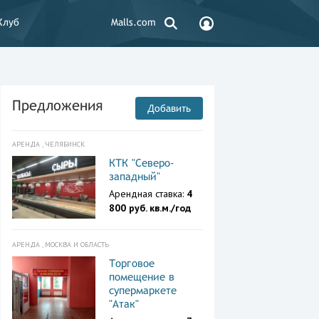
Клуб
Malls.com
Предложения
Добавить
АРЕНДА , ЧЕЛЯБИНСК
КТК "Северо-
западный"
Арендная ставка:
4
800 руб. кв.м./год
АРЕНДА , МОСКВА И ОБЛАСТЬ
Торговое
помещение в
супермаркете
"Атак"