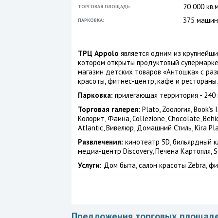
20 000 кв.м
ТОРГОВАЯ ПЛОЩАДЬ:
375 машин
ПАРКОВКА:
ТРЦ Appolo
является одним из крупнейши
котором открыты продуктовый супермаркет
магазин детских товаров «Антошка» с разв
красоты, фитнес-центр, кафе и рестораны.
Парковка:
прилегающая территория - 240 м
Торговая галерея:
Plato, Zooлогия, Book’s I
Колорит, Фаина, Collezione, Chocolate, Behic
Atlantic, Вивелюр, Домашний Стиль, Kira Pla
Развлечения:
кинотеатр 5D, бильярдный кл
медиа-центр Discovery, Печена Картопля, Sc
Услуги:
Дом быта, салон красоты Zebra, фи
Предложения торговых площад