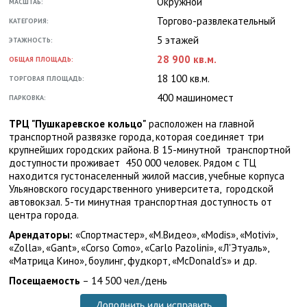
Окружной
МАСШТАБ:
Торгово-развлекательный
КАТЕГОРИЯ:
5 этажей
ЭТАЖНОСТЬ:
28 900 кв.м.
ОБЩАЯ ПЛОЩАДЬ:
18 100 кв.м.
ТОРГОВАЯ ПЛОЩАДЬ:
400 машиномест
ПАРКОВКА:
ТРЦ "Пушкаревское кольцо"
расположен на главной
транспортной развязке города, которая соединяет три
крупнейших городских района. В 15-минутной транспортной
доступности проживает 450 000 человек. Рядом с ТЦ
находится густонаселенный жилой массив, учебные корпуса
Ульяновского государственного университета, городской
автовокзал. 5-ти минутная транспортная доступность от
центра города.
Арендаторы:
«Спортмастер», «М.Видео», «Modis», «Motivi»,
«Zolla», «Gant», «Corso Como», «Carlo Pazolini», «Л'Этуаль»,
«Матрица Кино», боулинг, фудкорт, «McDonald’s» и др.
Посещаемость
– 14 500 чел./день
Дополнить или исправить