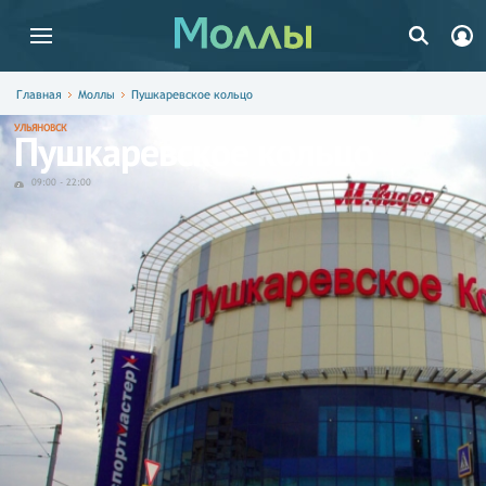
Главная
Моллы
Пушкаревское кольцо
УЛЬЯНОВСК
Пушкаревское кольцо
09:00
-
22:00