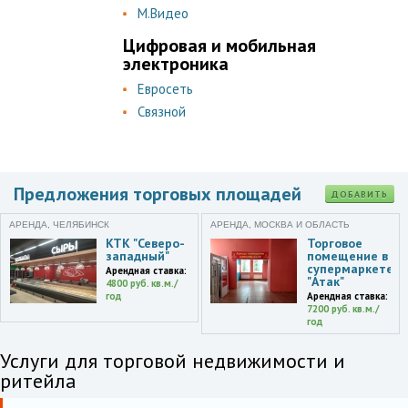
М.Видео
Цифровая и мобильная
электроника
Евросеть
Связной
Предложения торговых площадей
ДОБАВИТЬ
АРЕНДА, ЧЕЛЯБИНСК
АРЕНДА, МОСКВА И ОБЛАСТЬ
КТК "Северо-
Торговое
западный"
помещение в
супермаркете
Арендная ставка:
"Атак"
4800 руб. кв.м./
год
Арендная ставка:
7200 руб. кв.м./
год
Услуги для торговой недвижимости и
ритейла