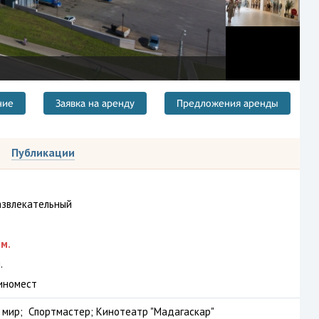
ние
Заявка на аренду
Предложения аренды
Публикации
азвлекательный
м.
.
иномест
 мир; Спортмастер; Кинотеатр "Мадагаскар"