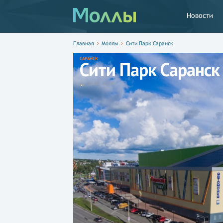
Новости
Главная
Моллы
Сити Парк Саранск
САРАНСК
Сити Парк Саранск
10:00
-
22:00