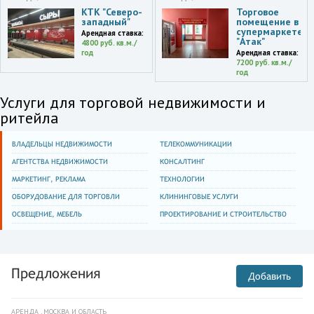
КТК "Северо-
Торговое
западный"
помещение в
супермаркете
Арендная ставка:
"Атак"
4800 руб. кв.м./
год
Арендная ставка:
7200 руб. кв.м./
год
Услуги для торговой недвижимости и
ритейла
ВЛАДЕЛЬЦЫ НЕДВИЖИМОСТИ
ТЕЛЕКОММУНИКАЦИИ
АГЕНТСТВА НЕДВИЖИМОСТИ
КОНСАЛТИНГ
МАРКЕТИНГ, РЕКЛАМА
ТЕХНОЛОГИИ
ОБОРУДОВАНИЕ ДЛЯ ТОРГОВЛИ
КЛИНИНГОВЫЕ УСЛУГИ
ОСВЕЩЕНИЕ, МЕБЕЛЬ
ПРОЕКТИРОВАНИЕ И СТРОИТЕЛЬСТВО
Предложения
Добавить
АРЕНДА , МОСКВА И ОБЛАСТЬ