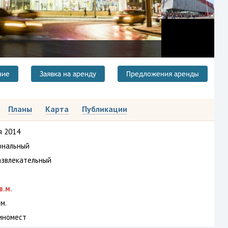
ние
Заявка на аренду
Предложения аренды
Планы
Карта
Публикации
я 2014
ональный
азвлекательный
в.м.
м.
иномест