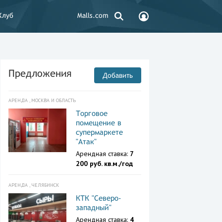
Клуб
Malls.com
Предложения
Добавить
АРЕНДА , МОСКВА И ОБЛАСТЬ
Торговое
помещение в
супермаркете
"Атак"
Арендная ставка:
7
200 руб. кв.м./год
АРЕНДА , ЧЕЛЯБИНСК
КТК "Северо-
западный"
Арендная ставка:
4