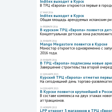
Inditex выходит в Курск
В ТРЦ «Европа» откроются первые в городе м
17 МАЯ 2016
Inditex выходит в Курск
Общая площадь арендуемых испанским рит
16 ФЕВРАЛЯ 2016
В курском ТРЦ «Европа» появится дет
Концептуальная детская зона расположится
26 ЯНВАРЯ 2016
Mango Megastore появится в Курске
Моностор откроется одновременно с запу
2016 года.
20 ЯНВАРЯ 2016
В ТРЦ «Европа» подписаны новые ар
Завершение строительства второй очереди
22 ДЕКАБРЯ 2015
Курский ТРЦ «Европа» отметил первы
На сегодняшний день торгово-развлекател
14 ДЕКАБРЯ 2015
В Курске появится крупнейший в Росс
В составе комплекса на двух этажах ново
аттракционов.
25 НОЯБРЯ 2015
LPP откроет 5 магазинов в ТРЦ «Европ