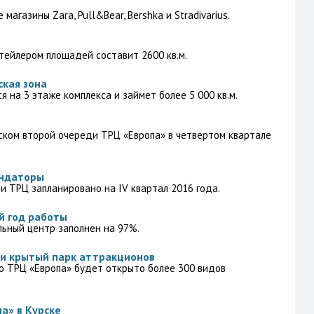
агазины Zara, Pull&Bear, Bershka и Stradivarius.
ейлером площадей составит 2600 кв.м.
ская зона
 на 3 этаже комплекса и займет более 5 000 кв.м.
ском второй очереди ТРЦ «Европа» в четвертом квартале
ендаторы
 ТРЦ запланировано на IV квартал 2016 года.
й год работы
ьный центр заполнен на 97%.
ии крытый парк аттракционов
го ТРЦ «Европа» будет открыто более 300 видов
а» в Курске