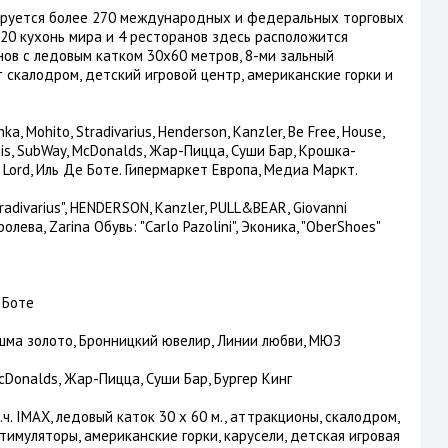
ируется более 270 международных и федеральных торговых
 20 кухонь мира и 4 ресторанов здесь расположится
ов с ледовым катком 30х60 метров, 8-ми зальный
ет скалодром, детский игровой центр, американские горки и
 Mohito, Stradivarius, Henderson, Kanzler, Be Free, House,
odis, SubWay, McDonalds, Жар-Пицца, Суши Бар, Крошка-
а, Lord, Иль Де Боте. Гипермаркет Европа, Медиа Маркт.
tradivarius", HENDERSON, Kanzler, PULL&BEAR, Giovanni
оролева, Zarina Обувь: "Carlo Pazolini", Эконика, "OberShoes"
е Боте
Яшма золото, Бронницкий ювелир, Линии любви, МЮЗ
cDonalds, Жар-Пицца, Суши Бар, Бургер Кинг
ч. IMAX, ледовый каток 30 х 60 м., аттракционы, скалодром,
тимуляторы, американские горки, карусели, детская игровая