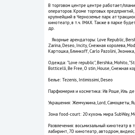
В торговом центре центре работает/план
операторов. Кроме торговых предприятий,
крупнейший в Черноземье парк аттракцион
кинотеатр, в т.ч. IMAX. Также в парке буд
др.
Якорные арендаторы: Love Republic, Bershka,
Zarina, Deseo, Incity, Снежная королева, M
Картошка, Блинкоff, Carlo Pazolini, Эконик
Одежда: "Love republic", Bershka, Mohito, "S
Botticelli, Be Free, O stin, House, Снежная к
Белье: Tezenis, Intimissimi, Deseo
Парфюмерия и косметика: Ив Роше, Иль д
Украшения: Жемчужина, Lord, Самоцветы, 
Зона food-court: 20 кухонь мира SubWay, M
Развлечения: восьмизальный кинотеатр в т.
лабиринт, 7D кинотеатр, автодром, видеос