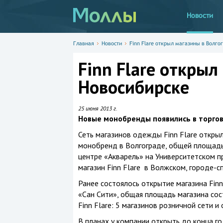
Новости
Главная
Новости
Finn Flare открыл магазины в Волго
Finn Flare открыл
Новосибирске
25 июня 2013 г.
Новые монобренды появились в торговы
Сеть магазинов одежды Finn Flare откры
монобренд в Волгограде, общей площадь
центре «Акварель» на Университетском пр
магазин Finn Flare в Волжском, городе-с
Ранее состоялось открытие магазина Finn
«Сан Сити», общая площадь магазина сост
Finn Flare: 5 магазинов розничной сети и
В планах у компании открыть до конца г