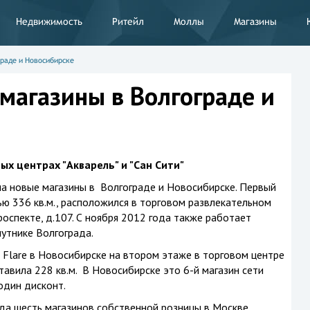
Недвижимость
Ритейл
Моллы
Магазины
граде и Новосибирске
 магазины в Волгограде и
х центрах "Акварель" и "Сан Сити"
ла новые магазины в Волгограде и Новосибирске. Первый
ю 336 кв.м., расположился в торговом развлекательном
оспекте, д.107. С ноября 2012 года также работает
путнике Волгограда.
 Flare в Новосибирске на втором этаже в торговом центре
авила 228 кв.м. В Новосибирске это 6-й магазин сети
 один дисконт.
ода шесть магазинов собственной розницы в Москве,