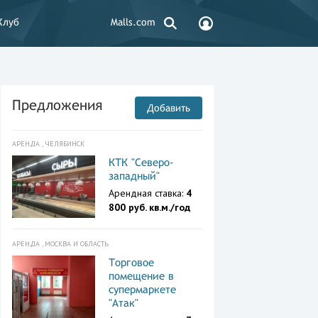
Клуб
Malls.com
Предложения
Добавить
АРЕНДА , ЧЕЛЯБИНСК
КТК "Северо-
западный"
Арендная ставка:
4
800 руб. кв.м./год
АРЕНДА , МОСКВА И ОБЛАСТЬ
Торговое
помещение в
супермаркете
"Атак"